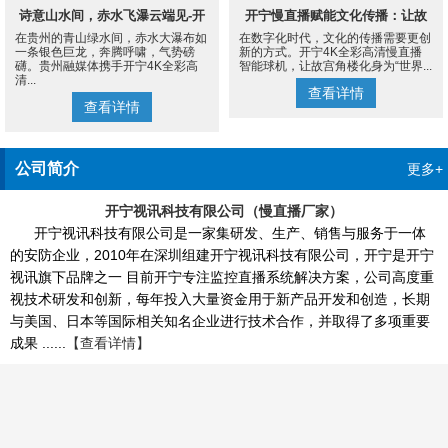
诗意山水间，赤水飞瀑云端见-开
开宁慢直播赋能文化传播：让故
在贵州的青山绿水间，赤水大瀑布如
在数字化时代，文化的传播需要更创
宁4K慢直播摄像机
宫角楼成为世界的文化客厅
一条银色巨龙，奔腾呼啸，气势磅
新的方式。开宁4K全彩高清慢直播
礴。贵州融媒体携手开宁4K全彩高
智能球机，让故宫角楼化身为“世界...
清...
查看详情
查看详情
公司简介
更多+
开宁视讯科技有限公司（慢直播厂家）
开宁视讯科技有限公司是一家集研发、生产、销售与服务于一体
的安防企业，2010年在深圳组建开宁视讯科技有限公司，开宁是开宁
视讯旗下品牌之一 目前开宁专注监控直播系统解决方案，公司高度重
视技术研发和创新，每年投入大量资金用于新产品开发和创造，长期
与美国、日本等国际相关知名企业进行技术合作，并取得了多项重要
成果 ......
【查看详情】