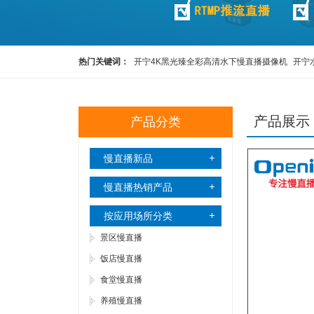
热门关键词：
开宁4K黑光臻全彩高清水下慢直播摄像机
开宁
高清慢直播智能球机
开宁4K黑光全彩慢直播智能球机
监控直
产品展示
产品分类
慢直播新品
慢直播热销产品
按应用场所分类
景区慢直播
饭店慢直播
食堂慢直播
养殖慢直播