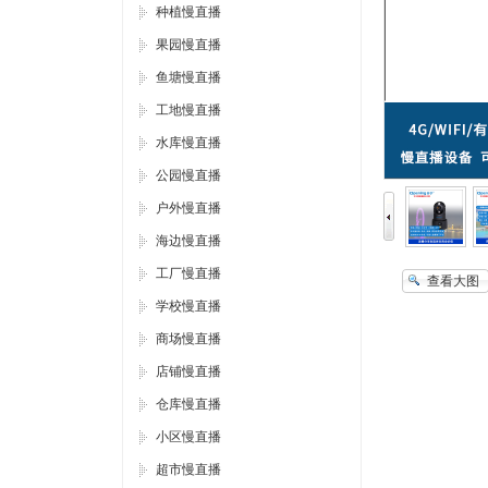
种植慢直播
果园慢直播
鱼塘慢直播
工地慢直播
水库慢直播
公园慢直播
户外慢直播
海边慢直播
工厂慢直播
查看大图
学校慢直播
商场慢直播
店铺慢直播
仓库慢直播
小区慢直播
超市慢直播