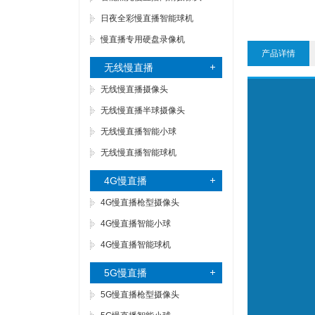
日夜全彩慢直播智能球机
慢直播专用硬盘录像机
产品详情
无线慢直播
无线慢直播摄像头
无线慢直播半球摄像头
无线慢直播智能小球
无线慢直播智能球机
4G慢直播
4G慢直播枪型摄像头
4G慢直播智能小球
4G慢直播智能球机
5G慢直播
5G慢直播枪型摄像头