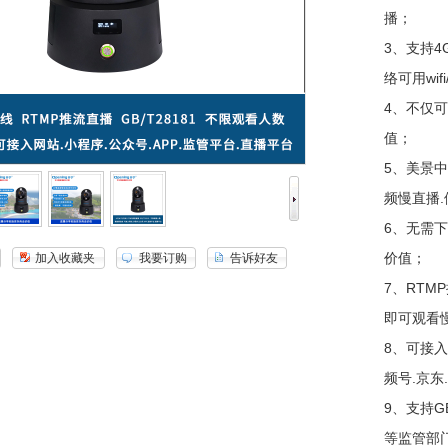
播；
3、支持4
络可用wif
4、不仅
值；
5、美景中
频慢直播
6、无需
价值；
加入收藏夹
我要订购
告诉好友
7、RT
即可观看
8、可接入
频号.京东
9、支持G
等监管部