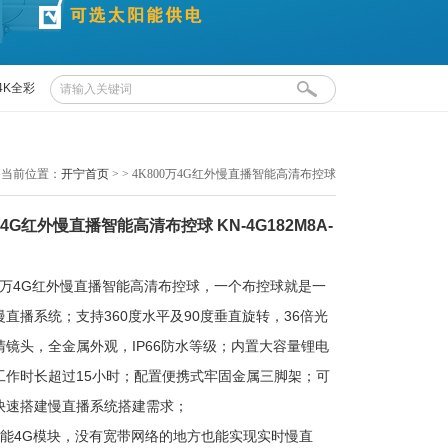
4K全彩
布控球
当前位置：
开宁首页
>
> 4K800万4G红外慢直播智能高清布控球
万4G红外慢直播智能高清布控球 KN-4G182M8A-
00万4G红外慢直播智能高清布控球，一个布控球就是一
直播系统；支持360度水平及90度垂直旋转，36倍光
清镜头，全金属外观，IP66防水等级；内置大容量锂电
工作时长超过15小时；配置便携式牢固金属三脚架；可
快速搭建慢直播系统搭建需求；
智能4G模块，没有宽带网络的地方也能实现实时慢直