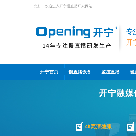
您好，欢迎进入开宁慢直播厂家网站！
专
开
开宁首页
慢直播设备
监控直播
慢