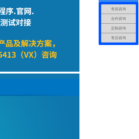
售前咨询
合作咨询
定制咨询
售后咨询