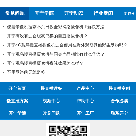
常见问题
开宁学院
开宁动态
行业新闻
更多+
录像机搜索不到日夜全彩网络摄像机IP解决方法
开
宁有没有适合观察鸟巢的慢直播摄像机？
99
4G观鸟慢直播摄像机适合使用在野外观察其他野生动物吗？
工
宁观鸟慢直播摄像机与同类产品相比有什么优势？
工程
宁观鸟慢直播摄像机夜视效果怎么样？
开宁
用网络的无线监控
开宁
开宁首页
慢直播设备
产品中心
慢直播案例
慢直播方案
视频中心
帮助中心
合作必读
开宁学院
常见问题
开宁工厂
联系开宁