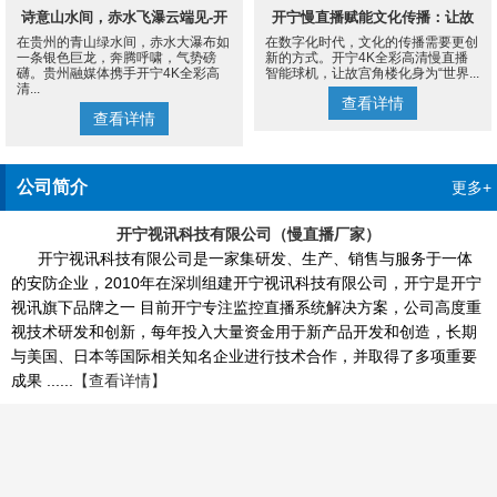
诗意山水间，赤水飞瀑云端见-开
开宁慢直播赋能文化传播：让故
在贵州的青山绿水间，赤水大瀑布如
在数字化时代，文化的传播需要更创
宁4K慢直播摄像机
宫角楼成为世界的文化客厅
一条银色巨龙，奔腾呼啸，气势磅
新的方式。开宁4K全彩高清慢直播
礴。贵州融媒体携手开宁4K全彩高
智能球机，让故宫角楼化身为“世界...
清...
查看详情
查看详情
公司简介
更多+
开宁视讯科技有限公司（慢直播厂家）
开宁视讯科技有限公司是一家集研发、生产、销售与服务于一体
的安防企业，2010年在深圳组建开宁视讯科技有限公司，开宁是开宁
视讯旗下品牌之一 目前开宁专注监控直播系统解决方案，公司高度重
视技术研发和创新，每年投入大量资金用于新产品开发和创造，长期
与美国、日本等国际相关知名企业进行技术合作，并取得了多项重要
成果 ......
【查看详情】