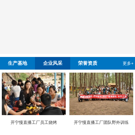
生产基地
企业风采
荣誉资质
更多+
宁慢直播工厂员工烧烤
开宁慢直播工厂团队野外训练
4G4