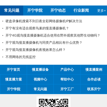
常见问题
开宁学院
开宁动态
行业新闻
更多+
硬盘录像机搜索不到日夜全彩网络摄像机IP解决方法
开宁有没有适合观察鸟巢的慢直播摄像机？
开宁4G观鸟慢直播摄像机适合使用在野外观察其他野生动物吗？
开宁观鸟慢直播摄像机与同类产品相比有什么优势？
开宁观鸟慢直播摄像机夜视效果怎么样？
不用网络的无线监控
开宁首页
慢直播设备
产品中心
慢直播案例
慢直播方案
视频中心
帮助中心
合作必读
开宁学院
常见问题
开宁工厂
联系开宁