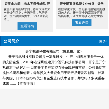
诗意山水间，赤水飞瀑云端见-开
开宁慢直播赋能文化传播：让故
在贵州的青山绿水间，赤水大瀑布如
在数字化时代，文化的传播需要更创
宁4K慢直播摄像机
宫角楼成为世界的文化客厅
一条银色巨龙，奔腾呼啸，气势磅
新的方式。开宁4K全彩高清慢直播
礴。贵州融媒体携手开宁4K全彩高
智能球机，让故宫角楼化身为“世界...
清...
查看详情
查看详情
公司简介
更多+
开宁视讯科技有限公司（慢直播厂家）
开宁视讯科技有限公司是一家集研发、生产、销售与服务于一体
的安防企业，2010年在深圳组建开宁视讯科技有限公司，开宁是开宁
视讯旗下品牌之一 目前开宁专注监控直播系统解决方案，公司高度重
视技术研发和创新，每年投入大量资金用于新产品开发和创造，长期
与美国、日本等国际相关知名企业进行技术合作，并取得了多项重要
成果 ......
【查看详情】