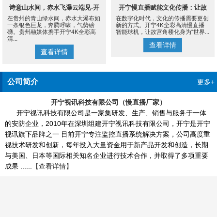
诗意山水间，赤水飞瀑云端见-开
开宁慢直播赋能文化传播：让故
在贵州的青山绿水间，赤水大瀑布如
在数字化时代，文化的传播需要更创
宁4K慢直播摄像机
宫角楼成为世界的文化客厅
一条银色巨龙，奔腾呼啸，气势磅
新的方式。开宁4K全彩高清慢直播
礴。贵州融媒体携手开宁4K全彩高
智能球机，让故宫角楼化身为“世界...
清...
查看详情
查看详情
公司简介
更多+
开宁视讯科技有限公司（慢直播厂家）
开宁视讯科技有限公司是一家集研发、生产、销售与服务于一体
的安防企业，2010年在深圳组建开宁视讯科技有限公司，开宁是开宁
视讯旗下品牌之一 目前开宁专注监控直播系统解决方案，公司高度重
视技术研发和创新，每年投入大量资金用于新产品开发和创造，长期
与美国、日本等国际相关知名企业进行技术合作，并取得了多项重要
成果 ......
【查看详情】