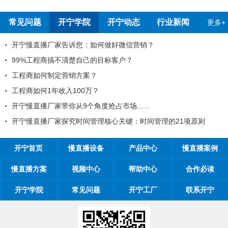
报告
测报告
常见问题
开宁学院
开宁动态
行业新闻
更多+
开宁慢直播厂家告诉您：如何做好微信营销？
99%工程商搞不清楚自己的目标客户？
工程商如何制定营销方案？
工程商如何1年收入100万？
开宁慢直播厂家带你从9个角度抢占市场......
开宁慢直播厂家探究时间管理核心关键：时间管理的21项原则
开宁首页
慢直播设备
产品中心
慢直播案例
慢直播方案
视频中心
帮助中心
合作必读
开宁学院
常见问题
开宁工厂
联系开宁