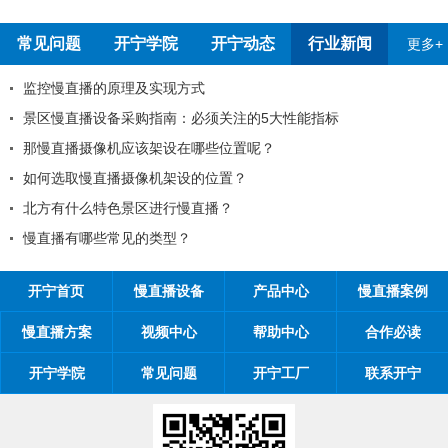
常见问题
开宁学院
开宁动态
行业新闻
更多+
考察深圳开宁厂家
监控慢直播的原理及
知
景区慢直播设备采购
知
那慢直播摄像机应该
一劳动节放假通知
如何选取慢直播摄像
位置对观看体验有影响吗
北方有什么特色景区
的一封信
慢直播有哪些常见的
开宁首页
慢直播设备
产品中心
慢直播案例
慢直播方案
视频中心
帮助中心
合作必读
开宁学院
常见问题
开宁工厂
联系开宁