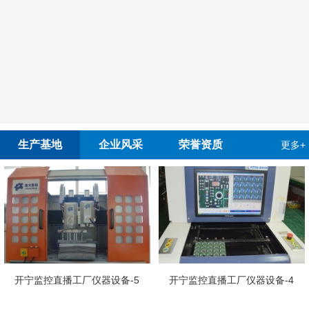
生产基地
企业风采
荣誉资质
更多+
开宁慢直
播工厂仪器设备-5
开宁监控直播工厂仪器设备-4