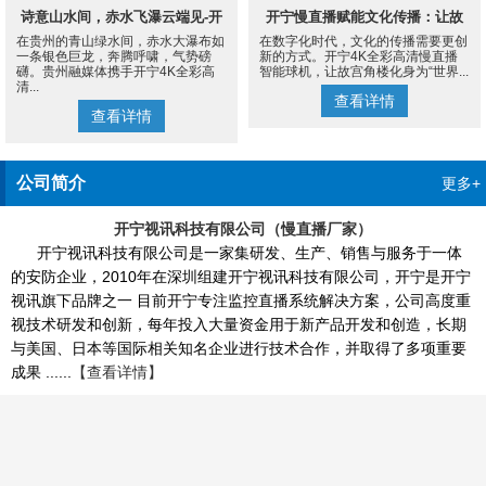
诗意山水间，赤水飞瀑云端见-开
开宁慢直播赋能文化传播：让故
在贵州的青山绿水间，赤水大瀑布如
在数字化时代，文化的传播需要更创
宁4K慢直播摄像机
宫角楼成为世界的文化客厅
一条银色巨龙，奔腾呼啸，气势磅
新的方式。开宁4K全彩高清慢直播
礴。贵州融媒体携手开宁4K全彩高
智能球机，让故宫角楼化身为“世界...
清...
查看详情
查看详情
公司简介
更多+
开宁视讯科技有限公司（慢直播厂家）
开宁视讯科技有限公司是一家集研发、生产、销售与服务于一体
的安防企业，2010年在深圳组建开宁视讯科技有限公司，开宁是开宁
视讯旗下品牌之一 目前开宁专注监控直播系统解决方案，公司高度重
视技术研发和创新，每年投入大量资金用于新产品开发和创造，长期
与美国、日本等国际相关知名企业进行技术合作，并取得了多项重要
成果 ......
【查看详情】