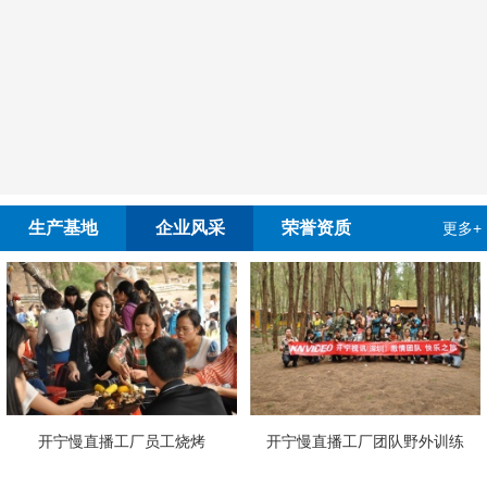
生产基地
企业风采
荣誉资质
更多+
开宁慢直播工厂团队野外训练
4G4K双光高清慢直播智能球机检测
开宁