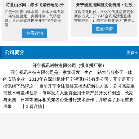
诗意山水间，赤水飞瀑云端见-开
开宁慢直播赋能文化传播：让故
在贵州的青山绿水间，赤水大瀑布如
在数字化时代，文化的传播需要更创
宁4K慢直播摄像机
宫角楼成为世界的文化客厅
一条银色巨龙，奔腾呼啸，气势磅
新的方式。开宁4K全彩高清慢直播
礴。贵州融媒体携手开宁4K全彩高
智能球机，让故宫角楼化身为“世界...
清...
查看详情
查看详情
公司简介
更多+
开宁视讯科技有限公司（慢直播厂家）
开宁视讯科技有限公司是一家集研发、生产、销售与服务于一体
的安防企业，2010年在深圳组建开宁视讯科技有限公司，开宁是开宁
视讯旗下品牌之一 目前开宁专注监控直播系统解决方案，公司高度重
视技术研发和创新，每年投入大量资金用于新产品开发和创造，长期
与美国、日本等国际相关知名企业进行技术合作，并取得了多项重要
成果 ......
【查看详情】