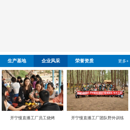
生产基地
企业风采
荣誉资质
更多+
播工厂员工烧烤
开宁慢直播工厂团队野外训练
4G4K双光高