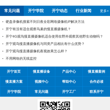
常见问题
开宁学院
开宁动态
行业新闻
更多+
搜索不到日夜全彩网络摄像机IP解决方法
开宁慢直播
适合观察鸟巢的慢直播摄像机？
99%工程
鸟慢直播摄像机适合使用在野外观察其他野生动物吗？
工程商如何
直播摄像机与同类产品相比有什么优势？
工程商如何1
直播摄像机夜视效果怎么样？
开宁慢直播厂
无线监控
开宁慢直播
开宁首页
慢直播设备
产品中心
慢直播案例
慢直播方案
视频中心
帮助中心
合作必读
开宁学院
常见问题
开宁工厂
联系开宁