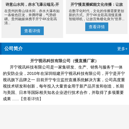
诗意山水间，赤水飞瀑云端见-开
开宁慢直播赋能文化传播：让故
在贵州的青山绿水间，赤水大瀑布如
在数字化时代，文化的传播需要更创
宁4K慢直播摄像机
宫角楼成为世界的文化客厅
一条银色巨龙，奔腾呼啸，气势磅
新的方式。开宁4K全彩高清慢直播
礴。贵州融媒体携手开宁4K全彩高
智能球机，让故宫角楼化身为“世界...
清...
查看详情
查看详情
公司简介
更多+
开宁视讯科技有限公司（慢直播厂家）
开宁视讯科技有限公司是一家集研发、生产、销售与服务于一体
的安防企业，2010年在深圳组建开宁视讯科技有限公司，开宁是开宁
视讯旗下品牌之一 目前开宁专注监控直播系统解决方案，公司高度重
视技术研发和创新，每年投入大量资金用于新产品开发和创造，长期
与美国、日本等国际相关知名企业进行技术合作，并取得了多项重要
成果 ......
【查看详情】