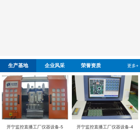
生产基地
企业风采
荣誉资质
更多+
开宁慢直播工厂员
设备-5
开宁监控直播工厂仪器设备-4