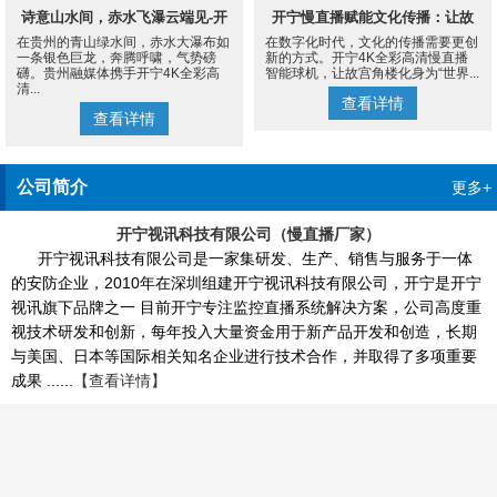
诗意山水间，赤水飞瀑云端见-开
开宁慢直播赋能文化传播：让故
在贵州的青山绿水间，赤水大瀑布如
在数字化时代，文化的传播需要更创
宁4K慢直播摄像机
宫角楼成为世界的文化客厅
一条银色巨龙，奔腾呼啸，气势磅
新的方式。开宁4K全彩高清慢直播
礴。贵州融媒体携手开宁4K全彩高
智能球机，让故宫角楼化身为“世界...
清...
查看详情
查看详情
公司简介
更多+
开宁视讯科技有限公司（慢直播厂家）
开宁视讯科技有限公司是一家集研发、生产、销售与服务于一体
的安防企业，2010年在深圳组建开宁视讯科技有限公司，开宁是开宁
视讯旗下品牌之一 目前开宁专注监控直播系统解决方案，公司高度重
视技术研发和创新，每年投入大量资金用于新产品开发和创造，长期
与美国、日本等国际相关知名企业进行技术合作，并取得了多项重要
成果 ......
【查看详情】