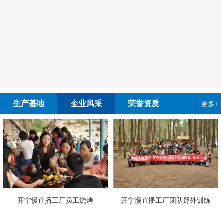
生产基地
企业风采
荣誉资质
更多+
宁慢直播工厂员工烧烤
开宁慢直播工厂团队野外训练
4G4