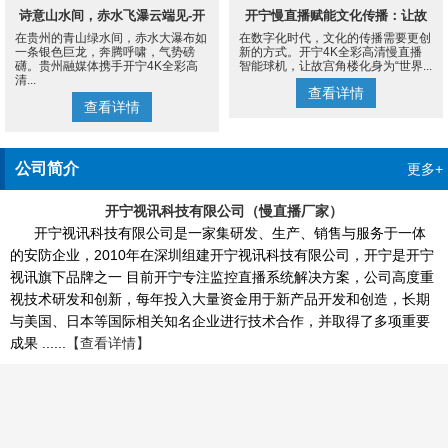
诗意山水间，赤水飞瀑云端见-开
开宁慢直播赋能文化传播：让故
在贵州的青山绿水间，赤水大瀑布如
在数字化时代，文化的传播需要更创
宁4K慢直播摄像机
宫角楼成为世界的文化客厅
一条银色巨龙，奔腾呼啸，气势磅
新的方式。开宁4K全彩高清慢直播
礴。贵州融媒体携手开宁4K全彩高
智能球机，让故宫角楼化身为“世界...
清...
查看详情
查看详情
公司简介
更多+
开宁视讯科技有限公司（慢直播厂家）
开宁视讯科技有限公司是一家集研发、生产、销售与服务于一体
的安防企业，2010年在深圳组建开宁视讯科技有限公司，开宁是开宁
视讯旗下品牌之一 目前开宁专注监控直播系统解决方案，公司高度重
视技术研发和创新，每年投入大量资金用于新产品开发和创造，长期
与美国、日本等国际相关知名企业进行技术合作，并取得了多项重要
成果 ......
【查看详情】