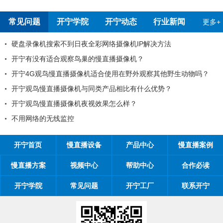
常见问题
开宁学院
开宁动态
行业新闻
更多+
录像机搜索不到日夜全彩网络摄像机IP解决方法
开
宁有没有适合观察鸟巢的慢直播摄像机？
99
4G观鸟慢直播摄像机适合使用在野外观察其他野生动物吗？
工
宁观鸟慢直播摄像机与同类产品相比有什么优势？
工程
宁观鸟慢直播摄像机夜视效果怎么样？
开宁
用网络的无线监控
开宁
开宁首页
慢直播设备
产品中心
慢直播案例
慢直播方案
视频中心
帮助中心
合作必读
开宁学院
常见问题
开宁工厂
联系开宁