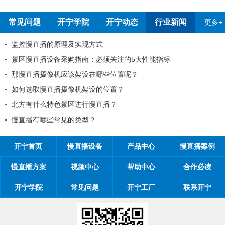
常见问题
开宁学院
开宁动态
行业新闻
更多+
考察深圳开宁厂家
监控慢直播的原理及
知
景区慢直播设备采购
知
那慢直播摄像机应该
一劳动节放假通知
如何选取慢直播摄像
位置对观看体验有影响吗
北方有什么特色景区
的一封信
慢直播有哪些常见的
开宁首页
慢直播设备
产品中心
慢直播案例
慢直播方案
视频中心
帮助中心
合作必读
开宁学院
常见问题
开宁工厂
联系开宁