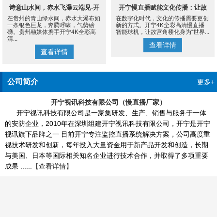
诗意山水间，赤水飞瀑云端见-开
开宁慢直播赋能文化传播：让故
在贵州的青山绿水间，赤水大瀑布如
在数字化时代，文化的传播需要更创
宁4K慢直播摄像机
宫角楼成为世界的文化客厅
一条银色巨龙，奔腾呼啸，气势磅
新的方式。开宁4K全彩高清慢直播
礴。贵州融媒体携手开宁4K全彩高
智能球机，让故宫角楼化身为“世界...
清...
查看详情
查看详情
公司简介
更多+
开宁视讯科技有限公司（慢直播厂家）
开宁视讯科技有限公司是一家集研发、生产、销售与服务于一体
的安防企业，2010年在深圳组建开宁视讯科技有限公司，开宁是开宁
视讯旗下品牌之一 目前开宁专注监控直播系统解决方案，公司高度重
视技术研发和创新，每年投入大量资金用于新产品开发和创造，长期
与美国、日本等国际相关知名企业进行技术合作，并取得了多项重要
成果 ......
【查看详情】