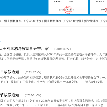
水下慢直播摄像机
开宁4K高清水下慢直播摄像机
开宁4K高清慢直播智能球机
开宁
播
监控直播摄像机
监控直播设备
监控直播摄像头
高清监控直播摄像头
4G移动
大王苑国栋考察深圳开宁厂家
[ 2019-06-27 ]
物、全国英雄模范、反扒大王苑国栋从2004年开始一直坚持与盗窃分子作斗争。几年
报复，但他无怨无悔，坚持以他的反扒技能惩恶扬善、打击犯罪、服务社会，为社会和谐
元旦放假通知
[ 2025-12-25 ]
公厅的通知，结合我司实际情况，现将我司2026年元旦放假相关事项通知如下：一、元
年1月4日（星期日）正常上班。生产部门合理安排生产订单交期。三、请各部门安排...
春节放假通知
[ 2026-01-09 ]
及广大的客户朋友们：您们好！2026年春节假期将至，根据我司实际情况，现将我司2
月26日放假，2月27日（十一）正常上班。二、请各部门安排好各自工作，保证信息...