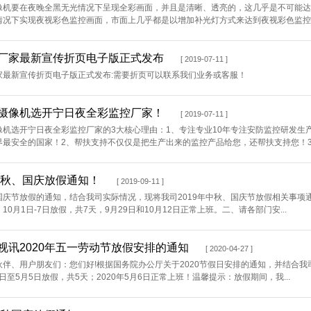
像机要在夜晚全黑无光情况下呈现全彩画面，并且是清晰、透亮的，这几乎是不可能达
况下实现夜视彩色监控画面，市面上几乎都是以增加补光灯方式来达到夜视彩色监控。哪
厂家最新宣传折页电子版正式发布
[ 2019-07-11 ]
家最新宣传折页电子版正式发布:需要折页可以联系我们业务或客服！
摄像机选开宁日夜全彩监控厂家！
[ 2019-07-11 ]
像机选开宁日夜全彩监控厂家的3大核心理由：1、专注专业10年专注安防监控研发生
最安全的国家！2、帮扶支持不仅仅是把生产出来的监控产品给您，还帮扶支持您！3、
年中秋、国庆放假通知！
[ 2019-09-11 ]
庆节放假的通知，结合我司实际情况，现将我司2019年中秋、国庆节放假相关事项通
10月1日-7日放假，共7天，9月29日和10月12日正常上班。二、请各部门安...
视讯2020年五一劳动节放假安排的通知
[ 2020-04-27 ]
伙伴、用户朋友们：您们好!根据国务院办公厅关于2020节假日安排的通知，并结合我
月1日至5月5日放假，共5天；2020年5月6日正常上班！温馨提示：放假期间，我...