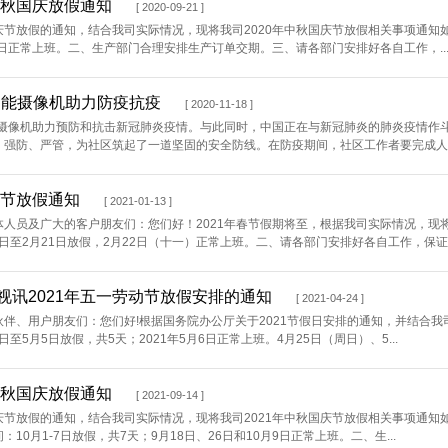
年中秋国庆放假通知
[ 2020-09-21 ]
节放假的通知，结合我司实际情况，现将我司2020年中秋国庆节放假相关事项通知如下
0日正常上班。二、生产部门合理安排生产订单交期。三、请各部门安排好各自工作，..
智能摄像机​助力防疫抗疫
[ 2020-11-18 ]
能摄像机助力预防和抗击新冠肺炎疫情。与此同时，中国正在与新冠肺炎的肺炎疫情作
、强防、严管，为社区筑起了一道坚固的安全防线。在防疫期间，社区工作者要完成人口
春节放假通知
[ 2021-01-13 ]
体人员及广大的客户朋友们：您们好！2021年春节假期将至，根据我司实际情况，现将
月1日至2月21日放假，2月22日（十一）正常上班。二、请各部门安排好各自工作，保证..
视讯2021年五一劳动节放假安排的通知
[ 2021-04-24 ]
伙伴、用户朋友们：您们好!根据国务院办公厅关于2021节假日安排的通知，并结合我
1日至5月5日放假，共5天；2021年5月6日正常上班。4月25日（周日）、5...
年中秋国庆放假通知
[ 2021-09-14 ]
节放假的通知，结合我司实际情况，现将我司2021年中秋国庆节放假相关事项通知如下
：10月1-7日放假，共7天；9月18日、26日和10月9日正常上班。二、生...