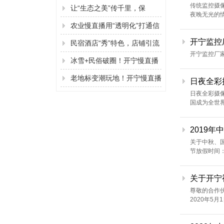
传统监控摄
让“生态之美”传千里，保
夜晚无光的情
护“聚合力”
农业慢直播用“透明化”打通信
开宁监控
任到下单的最后一公里
民宿酒店“秀”特色，店铺引流
开宁监控厂
靠实景
冰雪+民俗破圈！开宁慢直播
让地标文化变现
老地标变潮玩地！开宁慢直播
日夜全彩
日夜全彩摄
让冰雪景观圈粉Z世代
国成为全世界
2019
关于中秋、国
节放假时间：
关于开宁
尊敬的合作
2020年5