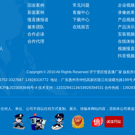
旧改案例
常见问题
企业视频
新装案例
客服中心
录像效果
慢直播报道
下载中心
产品视频
服务团队
在线留言
产品演示
合作必读
安装视频
合作代理
在线体验
人
视频慢直
抖音视频
Copyright © 2010 All Rights Reserved 开宁景区慢直播厂家 版权
52-3327687 13928316772 地址：
广东惠州市仲恺高新区陈江街道曙光路199号
ICP备2023093846号-
4 技术支持：13332941134/
18928394531
合作热线：1392831
：任何人、单位、公司不得以任何方式复制、展示、传输本网站内容，否则本公司将追