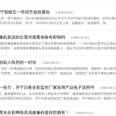
年开宁智能五一劳动节放假通知
[ 2026-04-22 ]
伙伴、用户朋友们：您们好!根据国务院办公厅关于2026节假日安排的通知，并结合我
月1日至5月5日放假，共5天；2026年5月6日正常上班。温馨提示：放假期间，我...
像机架设的位置对观看体验有影响吗
[ 2024-10-31 ]
感慢直播摄像机架设的位置决定了观众所看到的画面视角。一个恰当的位置可以让观众
慢直播中，如果将慢直播摄像头架设在航标船上，观众可以实时感受到江面水流的缓急变
创始人给您的一封信
[ 2019-06-27 ]
：您好！怀着感恩的心情，首先向您致以亲切的问候和诚挚的谢意：感谢您一直以来对
产与销售，并以优质的服务提供于广大用户，兢兢业业，也受到广大的用户朋友信赖与肯
一份力，开宁日夜全彩监控厂家采用产品电子说明书
[ 2019-06-27
题，越来越受到社会、企业及更多人群的关注与维护，越来越多的企业都把环境保护作为
的环境意识和社会责任，开宁日夜全彩监控厂家也是如此。开宁视讯公司一直推行“注重
黑光全彩网络高清摄像机值得您拥有！
[ 2019-07-11 ]