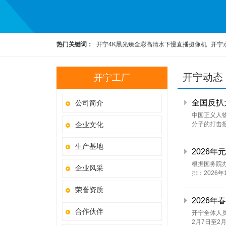
热门关键词：
开宁4K黑光臻全彩高清水下慢直播摄像机
开宁
高清慢直播智能球机
开宁4K黑光全彩慢直播智能球机
监控直
开宁动态
开宁工厂
全国反扒
公司简介
中国正义人
企业文化
分子的打击
生产基地
2026年
根据国务院办
企业风采
排：2026
荣誉资质
2026年
合作伙伴
开宁全体人员
2月7日至2