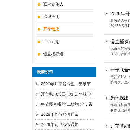
联合创始人
2026
法律声明
尊敬的合作
2026年5
开宁动态
行业动态
慢直播摄
视角与沉浸
慢直播报道
江面进行的
开宁联合
最新资讯
亲爱的朋友
的研发、生
2026年开宁智能五一劳动节
放假通知
开宁助力景区打造“云年味”IP
为环保出
春节慢直播的“二次增长”：素
环境保护问
的体现出高度
材复用与跨域商业联动
2026年春节放假通知
2026年元旦放假通知
开宁智能