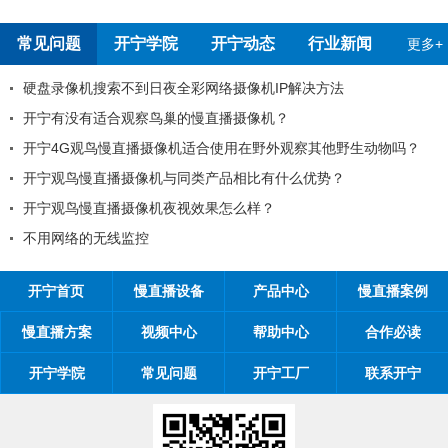
报告
常见问题
开宁学院
开宁动态
行业新闻
更多+
不到日夜全彩网络摄像机IP解决方法
开宁慢直播厂家
观察鸟巢的慢直播摄像机？
99%工程商搞
直播摄像机适合使用在野外观察其他野生动物吗？
工程商如何制定
摄像机与同类产品相比有什么优势？
工程商如何1年收
摄像机夜视效果怎么样？
开宁慢直播厂家带你
监控
开宁慢直播厂家
开宁首页
慢直播设备
产品中心
慢直播案例
慢直播方案
视频中心
帮助中心
合作必读
开宁学院
常见问题
开宁工厂
联系开宁