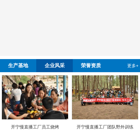
生产基地
企业风采
荣誉资质
更多+
厂员工烧烤
开宁慢直播工厂团队野外训练
4G4K双光高清慢