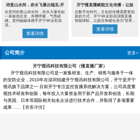
诗意山水间，赤水飞瀑云端见-开
开宁慢直播赋能文化传播：让故
在贵州的青山绿水间，赤水大瀑布如
在数字化时代，文化的传播需要更创
宁4K慢直播摄像机
宫角楼成为世界的文化客厅
一条银色巨龙，奔腾呼啸，气势磅
新的方式。开宁4K全彩高清慢直播
礴。贵州融媒体携手开宁4K全彩高
智能球机，让故宫角楼化身为“世界...
清...
查看详情
查看详情
公司简介
更多+
开宁视讯科技有限公司（慢直播厂家）
开宁视讯科技有限公司是一家集研发、生产、销售与服务于一体
的安防企业，2010年在深圳组建开宁视讯科技有限公司，开宁是开宁
视讯旗下品牌之一 目前开宁专注监控直播系统解决方案，公司高度重
视技术研发和创新，每年投入大量资金用于新产品开发和创造，长期
与美国、日本等国际相关知名企业进行技术合作，并取得了多项重要
成果 ......
【查看详情】