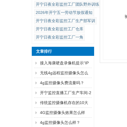
开宁日夜全彩监控工厂团队野外训练
2026年开宁五一劳动节放假通知
开宁日夜全彩监控工厂生产部军训
开宁日夜全彩监控工厂仓库
开宁日夜全彩监控工厂一角
文章排行
接入海康硬盘录像机提示“IP
通道异常”解决方法
无线4g远程监控摄像头怎么
连手机
4g监控摄像头费流量吗？
开宁监控直播工厂生产车间-2
传统监控摄像机存在的10大
弊端！
4G监控摄像头效果怎么样
4g监控摄像头怎么样？