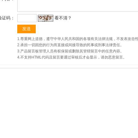
验证码：
看不清？
1.尊重网上道德，遵守中华人民共和国的各项有关法律法规，不发表攻击
2.承担一切因您的行为而直接或间接导致的民事或刑事法律责任。
3.产品留言板管理人员有权保留或删除其管辖留言中的任意内容。
4.不支持HTML代码且留言要通过审核后才会显示，请勿恶意留言。