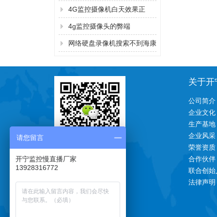
4G监控摄像机白天效果正
常，晚上看不清？
4g监控摄像头的弊端
网络硬盘录像机搜索不到海康
监控摄像机的IP地址的解决方
法
关于开
公司简介
企业文化
生产基地
企业风采
请您留言
荣誉资质
一对一技术支持
开宁监控慢直播厂家
合作伙伴
13928316772
联合创始
法律声明