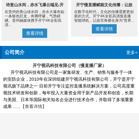
诗意山水间，赤水飞瀑云端见-开
开宁慢直播赋能文化传播：让故
在贵州的青山绿水间，赤水大瀑布如
在数字化时代，文化的传播需要更创
宁4K慢直播摄像机
宫角楼成为世界的文化客厅
一条银色巨龙，奔腾呼啸，气势磅
新的方式。开宁4K全彩高清慢直播
礴。贵州融媒体携手开宁4K全彩高
智能球机，让故宫角楼化身为“世界...
清...
查看详情
查看详情
公司简介
更多+
开宁视讯科技有限公司（慢直播厂家）
开宁视讯科技有限公司是一家集研发、生产、销售与服务于一体
的安防企业，2010年在深圳组建开宁视讯科技有限公司，开宁是开宁
视讯旗下品牌之一 目前开宁专注监控直播系统解决方案，公司高度重
视技术研发和创新，每年投入大量资金用于新产品开发和创造，长期
与美国、日本等国际相关知名企业进行技术合作，并取得了多项重要
成果 ......
【查看详情】