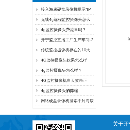
接入海康硬盘录像机提示“IP
通道异常”解决方法
无线4g远程监控摄像头怎么
连手机
4g监控摄像头费流量吗？
开宁监控直播工厂生产车间-2
传统监控摄像机存在的10大
弊端！
4G监控摄像头效果怎么样
4g监控摄像头怎么样？
4G监控摄像机白天效果正
常，晚上看不清？
4g监控摄像头的弊端
网络硬盘录像机搜索不到海康
监控摄像机的IP地址的解决方
法
关于开