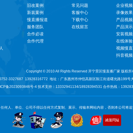
旧改案例
常见问题
企业视频
新装案例
客服中心
录像效果
慢直播报道
下载中心
产品视频
服务团队
在线留言
产品演示
合作必读
安装视频
合作代理
在线体验
人
视频慢直
抖音视频
Copyright © 2010 All Rights Reserved 开宁景区慢直播厂家 版权
52-3327687 13928316772 地址：
广东惠州市仲恺高新区陈江街道曙光路199号
ICP备2023093846号-
4 技术支持：13332941134/
18928394531
合作热线：1392831
：任何人、单位、公司不得以任何方式复制、展示、传输本网站内容，否则本公司将追