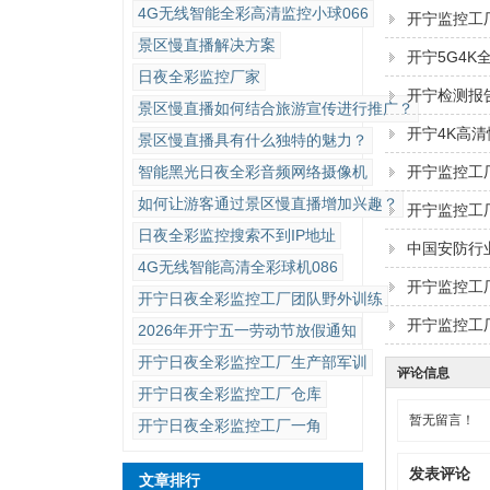
4G无线智能全彩高清监控小球066
开宁监控工
景区慢直播解决方案
开宁5G4
日夜全彩监控厂家
开宁检测报
景区慢直播如何结合旅游宣传进行推广？
开宁4K高
景区慢直播具有什么独特的魅力？
智能黑光日夜全彩音频网络摄像机
开宁监控工
如何让游客通过景区慢直播增加兴趣？
开宁监控工厂
日夜全彩监控搜索不到IP地址
中国安防行
4G无线智能高清全彩球机086
开宁监控工
开宁日夜全彩监控工厂团队野外训练
开宁监控工
2026年开宁五一劳动节放假通知
开宁日夜全彩监控工厂生产部军训
评论信息
开宁日夜全彩监控工厂仓库
暂无留言！
开宁日夜全彩监控工厂一角
发表评论
文章排行