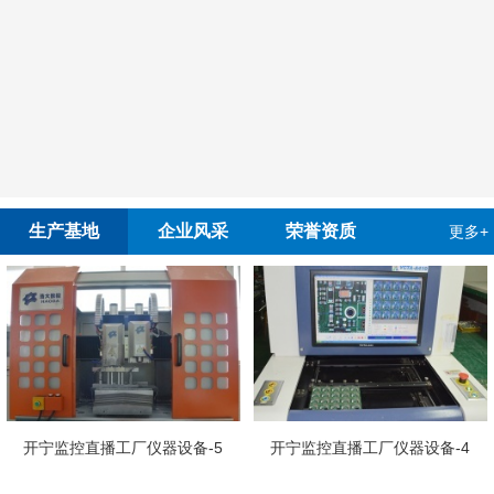
生产基地
企业风采
荣誉资质
更多+
开宁慢直
播工厂仪器设备-5
开宁监控直播工厂仪器设备-4