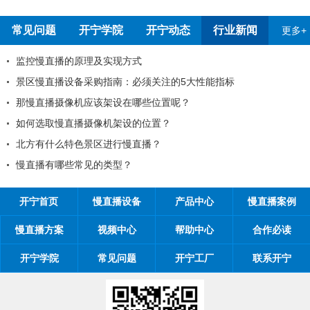
常见问题
开宁学院
开宁动态
行业新闻
更多+
考察深圳开宁厂家
监控慢直播的原理及
知
景区慢直播设备采购
知
那慢直播摄像机应该
一劳动节放假通知
如何选取慢直播摄像
位置对观看体验有影响吗
北方有什么特色景区
的一封信
慢直播有哪些常见的
开宁首页
慢直播设备
产品中心
慢直播案例
慢直播方案
视频中心
帮助中心
合作必读
开宁学院
常见问题
开宁工厂
联系开宁