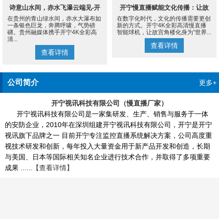
诗意山水间，赤水飞瀑云端见-开
开宁慢直播赋能文化传播：让故
在贵州的青山绿水间，赤水大瀑布如
在数字化时代，文化的传播需要更创
宁4K慢直播摄像机
宫角楼成为世界的文化客厅
一条银色巨龙，奔腾呼啸，气势磅
新的方式。开宁4K全彩高清慢直播
礴。贵州融媒体携手开宁4K全彩高
智能球机，让故宫角楼化身为“世界...
清...
查看详情
查看详情
公司简介
更多+
开宁视讯科技有限公司（慢直播厂家）
开宁视讯科技有限公司是一家集研发、生产、销售与服务于一体
的安防企业，2010年在深圳组建开宁视讯科技有限公司，开宁是开宁
视讯旗下品牌之一 目前开宁专注监控直播系统解决方案，公司高度重
视技术研发和创新，每年投入大量资金用于新产品开发和创造，长期
与美国、日本等国际相关知名企业进行技术合作，并取得了多项重要
成果 ......
【查看详情】