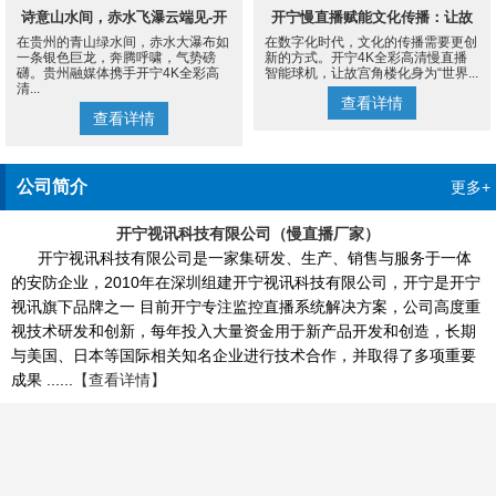
诗意山水间，赤水飞瀑云端见-开
开宁慢直播赋能文化传播：让故
在贵州的青山绿水间，赤水大瀑布如
在数字化时代，文化的传播需要更创
宁4K慢直播摄像机
宫角楼成为世界的文化客厅
一条银色巨龙，奔腾呼啸，气势磅
新的方式。开宁4K全彩高清慢直播
礴。贵州融媒体携手开宁4K全彩高
智能球机，让故宫角楼化身为“世界...
清...
查看详情
查看详情
公司简介
更多+
开宁视讯科技有限公司（慢直播厂家）
开宁视讯科技有限公司是一家集研发、生产、销售与服务于一体
的安防企业，2010年在深圳组建开宁视讯科技有限公司，开宁是开宁
视讯旗下品牌之一 目前开宁专注监控直播系统解决方案，公司高度重
视技术研发和创新，每年投入大量资金用于新产品开发和创造，长期
与美国、日本等国际相关知名企业进行技术合作，并取得了多项重要
成果 ......
【查看详情】