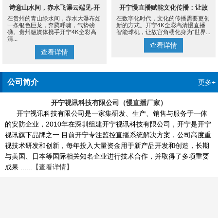
诗意山水间，赤水飞瀑云端见-开
开宁慢直播赋能文化传播：让故
在贵州的青山绿水间，赤水大瀑布如
在数字化时代，文化的传播需要更创
宁4K慢直播摄像机
宫角楼成为世界的文化客厅
一条银色巨龙，奔腾呼啸，气势磅
新的方式。开宁4K全彩高清慢直播
礴。贵州融媒体携手开宁4K全彩高
智能球机，让故宫角楼化身为“世界...
清...
查看详情
查看详情
公司简介
更多+
开宁视讯科技有限公司（慢直播厂家）
开宁视讯科技有限公司是一家集研发、生产、销售与服务于一体
的安防企业，2010年在深圳组建开宁视讯科技有限公司，开宁是开宁
视讯旗下品牌之一 目前开宁专注监控直播系统解决方案，公司高度重
视技术研发和创新，每年投入大量资金用于新产品开发和创造，长期
与美国、日本等国际相关知名企业进行技术合作，并取得了多项重要
成果 ......
【查看详情】