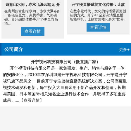
诗意山水间，赤水飞瀑云端见-开
开宁慢直播赋能文化传播：让故
在贵州的青山绿水间，赤水大瀑布如
在数字化时代，文化的传播需要更创
宁4K慢直播摄像机
宫角楼成为世界的文化客厅
一条银色巨龙，奔腾呼啸，气势磅
新的方式。开宁4K全彩高清慢直播
礴。贵州融媒体携手开宁4K全彩高
智能球机，让故宫角楼化身为“世界...
清...
查看详情
查看详情
公司简介
更多+
开宁视讯科技有限公司（慢直播厂家）
开宁视讯科技有限公司是一家集研发、生产、销售与服务于一体
的安防企业，2010年在深圳组建开宁视讯科技有限公司，开宁是开宁
视讯旗下品牌之一 目前开宁专注监控直播系统解决方案，公司高度重
视技术研发和创新，每年投入大量资金用于新产品开发和创造，长期
与美国、日本等国际相关知名企业进行技术合作，并取得了多项重要
成果 ......
【查看详情】