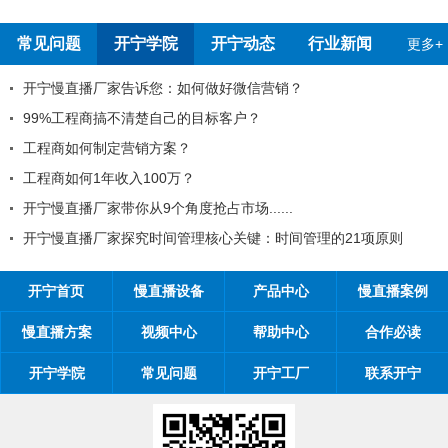
报告
测报告
常见问题
开宁学院
开宁动态
行业新闻
更多+
开宁慢直播厂家告诉您：如何做好微信营销？
99%工程商搞不清楚自己的目标客户？
工程商如何制定营销方案？
工程商如何1年收入100万？
开宁慢直播厂家带你从9个角度抢占市场......
开宁慢直播厂家探究时间管理核心关键：时间管理的21项原则
开宁首页
慢直播设备
产品中心
慢直播案例
慢直播方案
视频中心
帮助中心
合作必读
开宁学院
常见问题
开宁工厂
联系开宁