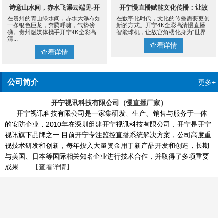
诗意山水间，赤水飞瀑云端见-开
开宁慢直播赋能文化传播：让故
在贵州的青山绿水间，赤水大瀑布如
在数字化时代，文化的传播需要更创
宁4K慢直播摄像机
宫角楼成为世界的文化客厅
一条银色巨龙，奔腾呼啸，气势磅
新的方式。开宁4K全彩高清慢直播
礴。贵州融媒体携手开宁4K全彩高
智能球机，让故宫角楼化身为“世界...
清...
查看详情
查看详情
公司简介
更多+
开宁视讯科技有限公司（慢直播厂家）
开宁视讯科技有限公司是一家集研发、生产、销售与服务于一体
的安防企业，2010年在深圳组建开宁视讯科技有限公司，开宁是开宁
视讯旗下品牌之一 目前开宁专注监控直播系统解决方案，公司高度重
视技术研发和创新，每年投入大量资金用于新产品开发和创造，长期
与美国、日本等国际相关知名企业进行技术合作，并取得了多项重要
成果 ......
【查看详情】