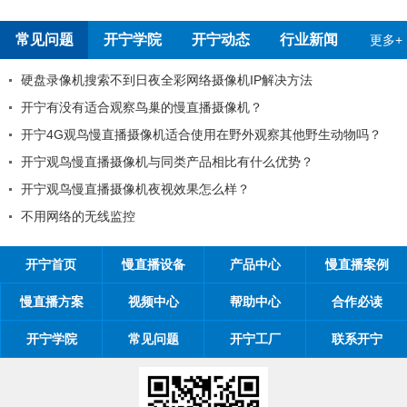
常见问题
开宁学院
开宁动态
行业新闻
更多+
搜索不到日夜全彩网络摄像机IP解决方法
开宁慢直播
适合观察鸟巢的慢直播摄像机？
99%工程
鸟慢直播摄像机适合使用在野外观察其他野生动物吗？
工程商如何
直播摄像机与同类产品相比有什么优势？
工程商如何1
直播摄像机夜视效果怎么样？
开宁慢直播厂
无线监控
开宁慢直播
开宁首页
慢直播设备
产品中心
慢直播案例
慢直播方案
视频中心
帮助中心
合作必读
开宁学院
常见问题
开宁工厂
联系开宁