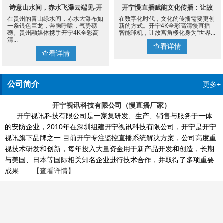
诗意山水间，赤水飞瀑云端见-开
开宁慢直播赋能文化传播：让故
在贵州的青山绿水间，赤水大瀑布如
在数字化时代，文化的传播需要更创
宁4K慢直播摄像机
宫角楼成为世界的文化客厅
一条银色巨龙，奔腾呼啸，气势磅
新的方式。开宁4K全彩高清慢直播
礴。贵州融媒体携手开宁4K全彩高
智能球机，让故宫角楼化身为“世界...
清...
查看详情
查看详情
公司简介
更多+
开宁视讯科技有限公司（慢直播厂家）
开宁视讯科技有限公司是一家集研发、生产、销售与服务于一体
的安防企业，2010年在深圳组建开宁视讯科技有限公司，开宁是开宁
视讯旗下品牌之一 目前开宁专注监控直播系统解决方案，公司高度重
视技术研发和创新，每年投入大量资金用于新产品开发和创造，长期
与美国、日本等国际相关知名企业进行技术合作，并取得了多项重要
成果 ......
【查看详情】