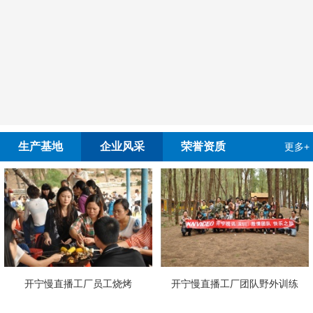
生产基地
企业风采
荣誉资质
更多+
播工厂员工烧烤
开宁慢直播工厂团队野外训练
4G4K双光高