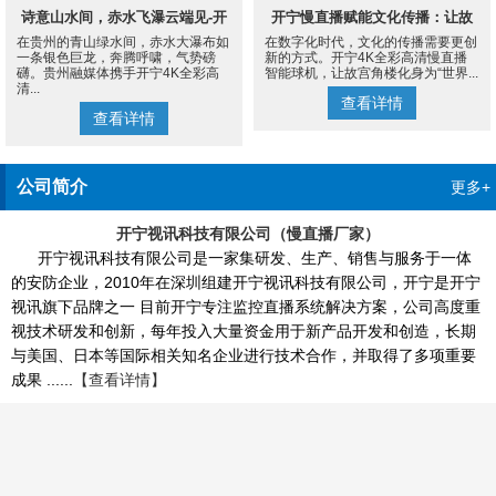
诗意山水间，赤水飞瀑云端见-开
开宁慢直播赋能文化传播：让故
在贵州的青山绿水间，赤水大瀑布如
在数字化时代，文化的传播需要更创
宁4K慢直播摄像机
宫角楼成为世界的文化客厅
一条银色巨龙，奔腾呼啸，气势磅
新的方式。开宁4K全彩高清慢直播
礴。贵州融媒体携手开宁4K全彩高
智能球机，让故宫角楼化身为“世界...
清...
查看详情
查看详情
公司简介
更多+
开宁视讯科技有限公司（慢直播厂家）
开宁视讯科技有限公司是一家集研发、生产、销售与服务于一体
的安防企业，2010年在深圳组建开宁视讯科技有限公司，开宁是开宁
视讯旗下品牌之一 目前开宁专注监控直播系统解决方案，公司高度重
视技术研发和创新，每年投入大量资金用于新产品开发和创造，长期
与美国、日本等国际相关知名企业进行技术合作，并取得了多项重要
成果 ......
【查看详情】