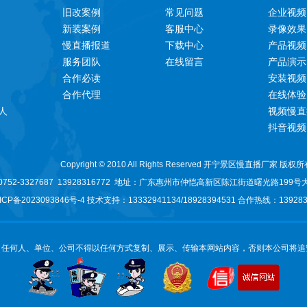
旧改案例
常见问题
企业视频
新装案例
客服中心
录像效果
慢直播报道
下载中心
产品视频
服务团队
在线留言
产品演示
合作必读
安装视频
合作代理
在线体验
人
视频慢直
抖音视频
Copyright © 2010 All Rights Reserved 开宁景区慢直播厂家 版权
52-3327687 13928316772 地址：
广东惠州市仲恺高新区陈江街道曙光路199号
ICP备2023093846号-
4 技术支持：13332941134/
18928394531
合作热线：1392831
：任何人、单位、公司不得以任何方式复制、展示、传输本网站内容，否则本公司将追