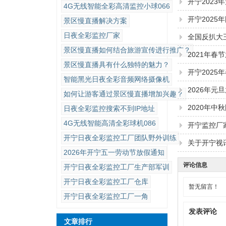
开宁2023
4G无线智能全彩高清监控小球066
开宁2025
景区慢直播解决方案
日夜全彩监控厂家
全国反扒大
景区慢直播如何结合旅游宣传进行推广？
2021年春
景区慢直播具有什么独特的魅力？
开宁2025
智能黑光日夜全彩音频网络摄像机
2026年元
如何让游客通过景区慢直播增加兴趣？
2020年中
日夜全彩监控搜索不到IP地址
4G无线智能高清全彩球机086
开宁监控厂
开宁日夜全彩监控工厂团队野外训练
关于开宁视
2026年开宁五一劳动节放假通知
评论信息
开宁日夜全彩监控工厂生产部军训
开宁日夜全彩监控工厂仓库
暂无留言！
开宁日夜全彩监控工厂一角
发表评论
文章排行