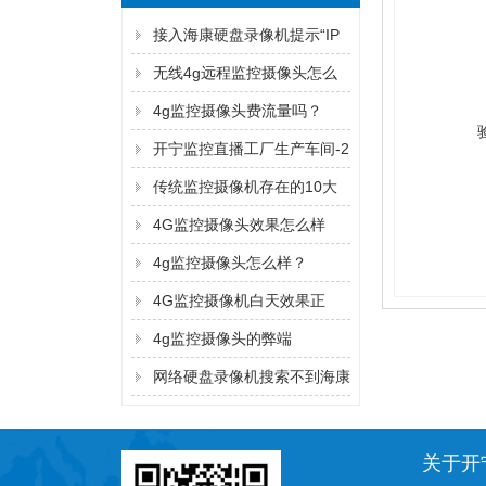
接入海康硬盘录像机提示“IP
通道异常”解决方法
无线4g远程监控摄像头怎么
连手机
4g监控摄像头费流量吗？
开宁监控直播工厂生产车间-2
传统监控摄像机存在的10大
弊端！
4G监控摄像头效果怎么样
4g监控摄像头怎么样？
4G监控摄像机白天效果正
常，晚上看不清？
4g监控摄像头的弊端
网络硬盘录像机搜索不到海康
监控摄像机的IP地址的解决方
法
关于开