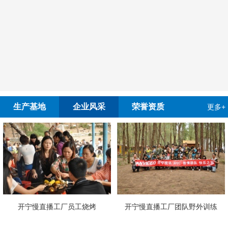
生产基地
企业风采
荣誉资质
更多+
宁慢直播工厂员工烧烤
开宁慢直播工厂团队野外训练
4G4