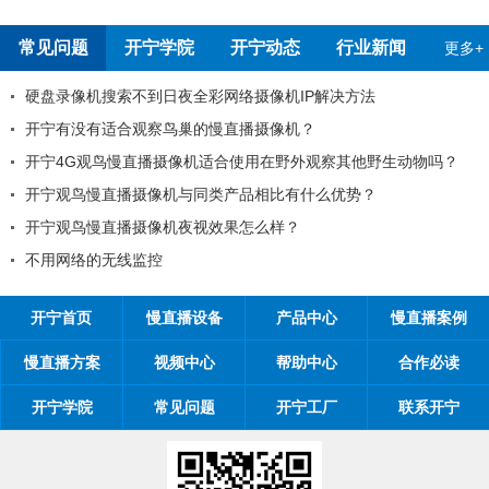
常见问题
开宁学院
开宁动态
行业新闻
更多+
录像机搜索不到日夜全彩网络摄像机IP解决方法
开
宁有没有适合观察鸟巢的慢直播摄像机？
99
4G观鸟慢直播摄像机适合使用在野外观察其他野生动物吗？
工
宁观鸟慢直播摄像机与同类产品相比有什么优势？
工程
宁观鸟慢直播摄像机夜视效果怎么样？
开宁
用网络的无线监控
开宁
开宁首页
慢直播设备
产品中心
慢直播案例
慢直播方案
视频中心
帮助中心
合作必读
开宁学院
常见问题
开宁工厂
联系开宁