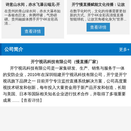
诗意山水间，赤水飞瀑云端见-开
开宁慢直播赋能文化传播：让故
在贵州的青山绿水间，赤水大瀑布如
在数字化时代，文化的传播需要更创
宁4K慢直播摄像机
宫角楼成为世界的文化客厅
一条银色巨龙，奔腾呼啸，气势磅
新的方式。开宁4K全彩高清慢直播
礴。贵州融媒体携手开宁4K全彩高
智能球机，让故宫角楼化身为“世界...
清...
查看详情
查看详情
公司简介
更多+
开宁视讯科技有限公司（慢直播厂家）
开宁视讯科技有限公司是一家集研发、生产、销售与服务于一体
的安防企业，2010年在深圳组建开宁视讯科技有限公司，开宁是开宁
视讯旗下品牌之一 目前开宁专注监控直播系统解决方案，公司高度重
视技术研发和创新，每年投入大量资金用于新产品开发和创造，长期
与美国、日本等国际相关知名企业进行技术合作，并取得了多项重要
成果 ......
【查看详情】