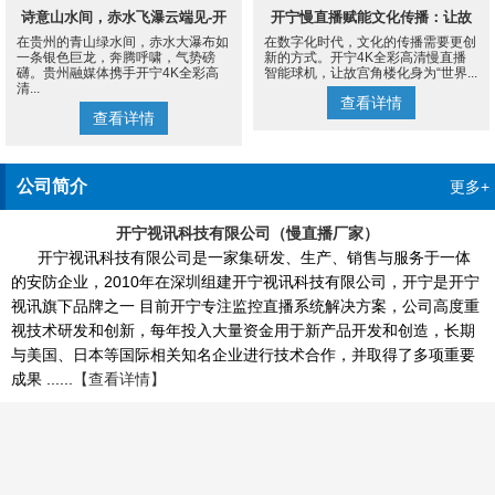
诗意山水间，赤水飞瀑云端见-开
开宁慢直播赋能文化传播：让故
在贵州的青山绿水间，赤水大瀑布如
在数字化时代，文化的传播需要更创
宁4K慢直播摄像机
宫角楼成为世界的文化客厅
一条银色巨龙，奔腾呼啸，气势磅
新的方式。开宁4K全彩高清慢直播
礴。贵州融媒体携手开宁4K全彩高
智能球机，让故宫角楼化身为“世界...
清...
查看详情
查看详情
公司简介
更多+
开宁视讯科技有限公司（慢直播厂家）
开宁视讯科技有限公司是一家集研发、生产、销售与服务于一体
的安防企业，2010年在深圳组建开宁视讯科技有限公司，开宁是开宁
视讯旗下品牌之一 目前开宁专注监控直播系统解决方案，公司高度重
视技术研发和创新，每年投入大量资金用于新产品开发和创造，长期
与美国、日本等国际相关知名企业进行技术合作，并取得了多项重要
成果 ......
【查看详情】