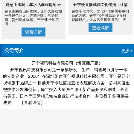
诗意山水间，赤水飞瀑云端见-开
开宁慢直播赋能文化传播：让故
在贵州的青山绿水间，赤水大瀑布如
在数字化时代，文化的传播需要更创
宁4K慢直播摄像机
宫角楼成为世界的文化客厅
一条银色巨龙，奔腾呼啸，气势磅
新的方式。开宁4K全彩高清慢直播
礴。贵州融媒体携手开宁4K全彩高
智能球机，让故宫角楼化身为“世界...
清...
查看详情
查看详情
公司简介
更多+
开宁视讯科技有限公司（慢直播厂家）
开宁视讯科技有限公司是一家集研发、生产、销售与服务于一体
的安防企业，2010年在深圳组建开宁视讯科技有限公司，开宁是开宁
视讯旗下品牌之一 目前开宁专注监控直播系统解决方案，公司高度重
视技术研发和创新，每年投入大量资金用于新产品开发和创造，长期
与美国、日本等国际相关知名企业进行技术合作，并取得了多项重要
成果 ......
【查看详情】