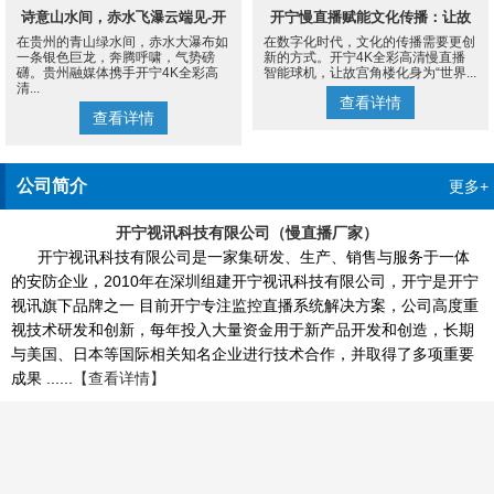
诗意山水间，赤水飞瀑云端见-开
开宁慢直播赋能文化传播：让故
在贵州的青山绿水间，赤水大瀑布如
在数字化时代，文化的传播需要更创
宁4K慢直播摄像机
宫角楼成为世界的文化客厅
一条银色巨龙，奔腾呼啸，气势磅
新的方式。开宁4K全彩高清慢直播
礴。贵州融媒体携手开宁4K全彩高
智能球机，让故宫角楼化身为“世界...
清...
查看详情
查看详情
公司简介
更多+
开宁视讯科技有限公司（慢直播厂家）
开宁视讯科技有限公司是一家集研发、生产、销售与服务于一体
的安防企业，2010年在深圳组建开宁视讯科技有限公司，开宁是开宁
视讯旗下品牌之一 目前开宁专注监控直播系统解决方案，公司高度重
视技术研发和创新，每年投入大量资金用于新产品开发和创造，长期
与美国、日本等国际相关知名企业进行技术合作，并取得了多项重要
成果 ......
【查看详情】