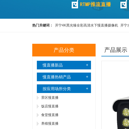
热门关键词：
开宁4K黑光臻全彩高清水下慢直播摄像机
开宁
高清慢直播智能球机
开宁4K黑光全彩慢直播智能球机
监控直
产品展示
产品分类
慢直播新品
慢直播热销产品
按应用场所分类
景区慢直播
饭店慢直播
食堂慢直播
养殖慢直播