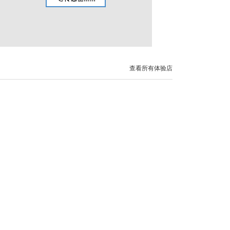
查看所有体验店