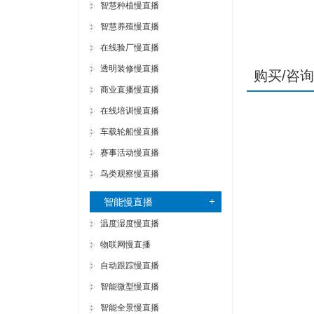
智慧种植慢直播
智慧养殖慢直播
在线验厂慢直播
透明装修慢直播
购买/咨询
商业直播慢直播
在线培训慢直播
车载轮船慢直播
赛事活动慢直播
鸟类观察慢直播
智能慢直播
温度湿度慢直播
物联网慢直播
自动跟踪慢直播
智能微型慢直播
智能全景慢直播