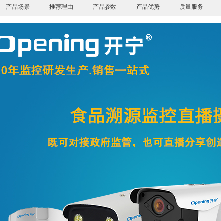
产品场景
推荐理由
产品参数
产品优势
质量服务