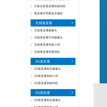
日夜全彩慢直播智能球机
慢直播专用硬盘录像机
无线慢直播
无线慢直播摄像头
无线慢直播半球摄像头
无线慢直播智能小球
无线慢直播智能球机
4G慢直播
4G慢直播枪型摄像头
4G慢直播智能小球
4G慢直播智能球机
5G慢直播
5G慢直播枪型摄像头