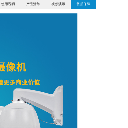
使用说明
产品清单
视频演示
售后保障