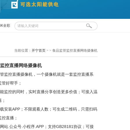
4K全彩
布控球
当前位置：
开宁首页
>
> 食品监管监控直播网络摄像机
监控直播网络摄像机
监管监控直播摄像机，一个摄像机就是一套监控直播系
监管好帮手；
智能监控的同时，实时直播分享创造更多价值；可接入温
器；
下载安装APP；不限观看人数；可生成二维码，只需扫码
监控直播；
网站.公众号.小程序.APP；支持GB28181协议；可接