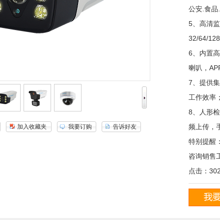
公安.食品
5、高清
32/64/
6、内置
喇叭，A
7、提供
工作效率
8、人形检
频上传，
加入收藏夹
我要订购
告诉好友
特别提醒
咨询销售
点击：302