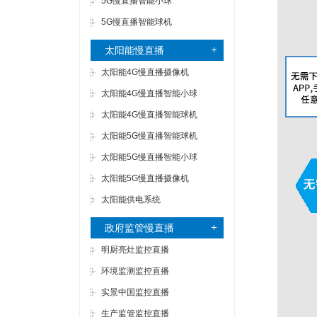
5G慢直播智能小球
5G慢直播智能球机
太阳能慢直播
太阳能4G慢直播摄像机
太阳能4G慢直播智能小球
太阳能4G慢直播智能球机
太阳能5G慢直播智能球机
太阳能5G慢直播智能小球
太阳能5G慢直播摄像机
太阳能供电系统
政府监管慢直播
明厨亮灶监控直播
环境监测监控直播
实景中国监控直播
生产监管监控直播