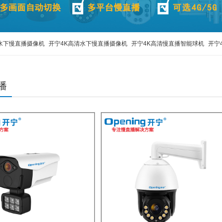
水下慢直播摄像机
开宁4K高清水下慢直播摄像机
开宁4K高清慢直播智能球机
开宁
播
监控直播摄像机
监控直播设备
监控直播摄像头
高清监控直播摄像头
4G移动
播