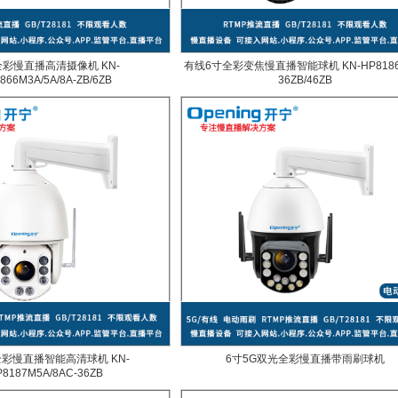
彩慢直播高清摄像机 KN-
有线6寸全彩变焦慢直播智能球机 KN-HP8186
866M3A/5A/8A-ZB/6ZB
36ZB/46ZB
全彩慢直播智能高清球机 KN-
6寸5G双光全彩慢直播带雨刷球机
8187M5A/8AC-36ZB