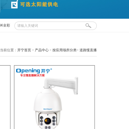
4K全彩
布控球
当前位置：
开宁首页
>
产品中心
>
按应用场所分类
>
道路慢直播