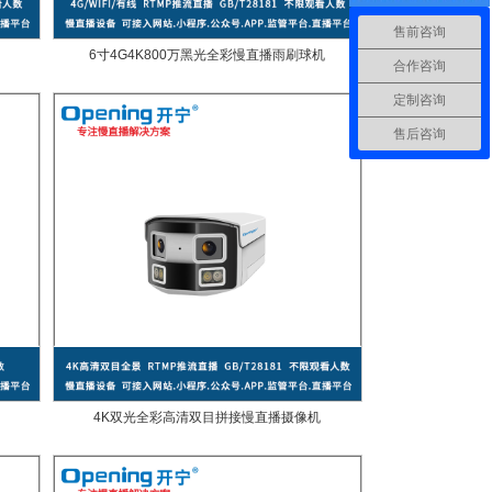
售前咨询
6寸4G4K800万黑光全彩慢直播雨刷球机
合作咨询
定制咨询
售后咨询
4K双光全彩高清双目拼接慢直播摄像机