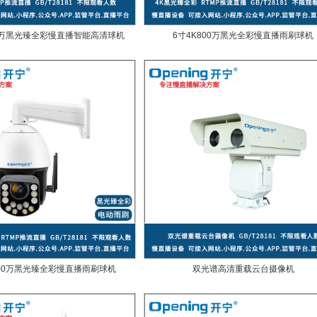
00万黑光臻全彩慢直播智能高清球机
6寸4K800万黑光全彩慢直播雨刷球机
800万黑光臻全彩慢直播雨刷球机
双光谱高清重载云台摄像机