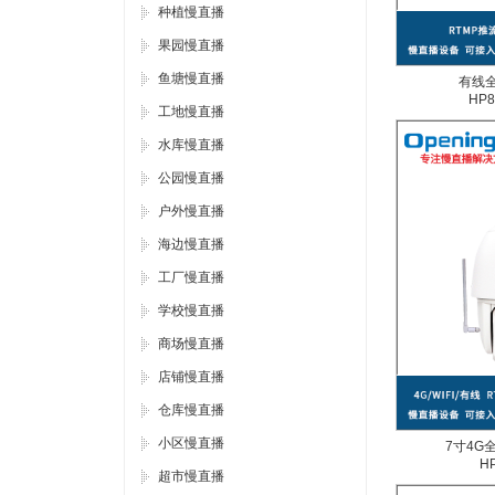
种植慢直播
果园慢直播
鱼塘慢直播
有线全
HP8
工地慢直播
水库慢直播
公园慢直播
户外慢直播
海边慢直播
工厂慢直播
学校慢直播
商场慢直播
店铺慢直播
仓库慢直播
小区慢直播
7寸4G
HP
超市慢直播