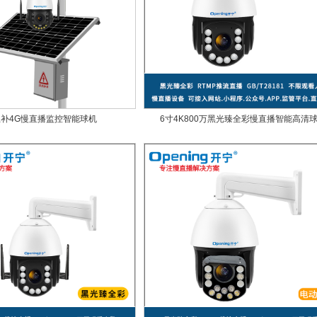
补4G慢直播监控智能球机
6寸4K800万黑光臻全彩慢直播智能高清