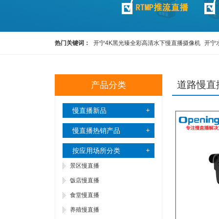
热门关键词：
开宁4K黑光臻全彩高清水下慢直播摄像机
开宁
高清慢直播智能球机
开宁4K黑光全彩慢直播智能球机
监控直
道路慢直
产品分类
慢直播新品
慢直播热销产品
按应用场所分类
景区慢直播
饭店慢直播
食堂慢直播
养殖慢直播