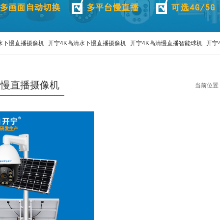
水下慢直播摄像机
开宁4K高清水下慢直播摄像机
开宁4K高清慢直播智能球机
开宁
播
监控直播摄像机
监控直播设备
监控直播摄像头
高清监控直播摄像头
4G移动
G慢直播摄像机
当前位置