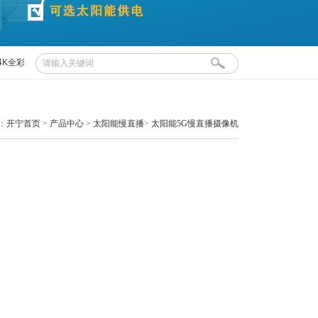
4K全彩
布控球
：
开宁首页
>
产品中心
>
太阳能慢直播
>
太阳能5G慢直播摄像机