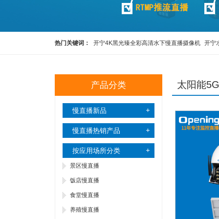
热门关键词：
开宁4K黑光臻全彩高清水下慢直播摄像机
开宁
高清慢直播智能球机
开宁4K黑光全彩慢直播智能球机
监控直
太阳能5
产品分类
慢直播新品
慢直播热销产品
按应用场所分类
景区慢直播
饭店慢直播
食堂慢直播
养殖慢直播