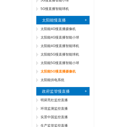
5G慢直播智能小球
5G慢直播智能球机
太阳能慢直播
太阳能4G慢直播摄像机
太阳能4G慢直播智能小球
太阳能4G慢直播智能球机
太阳能5G慢直播智能球机
太阳能5G慢直播智能小球
太阳能5G慢直播摄像机
太阳能供电系统
政府监管慢直播
明厨亮灶监控直播
环境监测监控直播
实景中国监控直播
生产监管监控直播