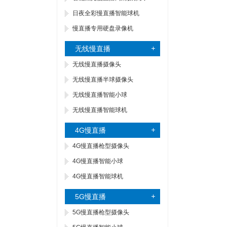
日夜全彩慢直播智能球机
慢直播专用硬盘录像机
无线慢直播
无线慢直播摄像头
无线慢直播半球摄像头
无线慢直播智能小球
无线慢直播智能球机
4G慢直播
4G慢直播枪型摄像头
4G慢直播智能小球
4G慢直播智能球机
5G慢直播
5G慢直播枪型摄像头