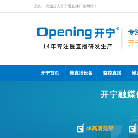
您好，欢迎进入开宁慢直播厂家网站！
专
开
开宁首页
慢直播设备
监控直播
慢