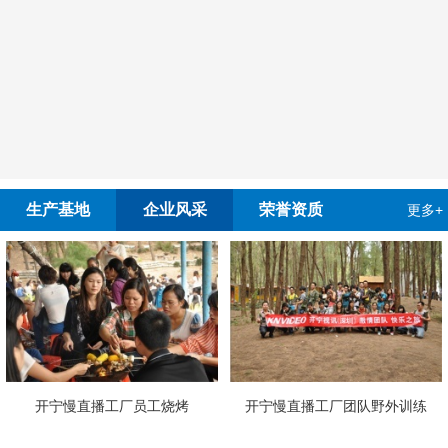
生产基地
企业风采
荣誉资质
更多+
宁慢直播工厂员工烧烤
开宁慢直播工厂团队野外训练
4G4