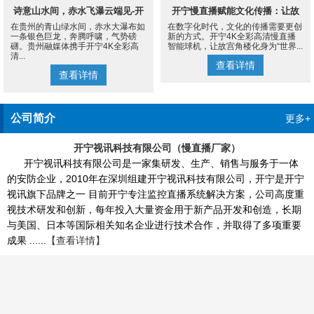
诗意山水间，赤水飞瀑云端见-开
开宁慢直播赋能文化传播：让故
在贵州的青山绿水间，赤水大瀑布如
在数字化时代，文化的传播需要更创
宁4K慢直播摄像机
宫角楼成为世界的文化客厅
一条银色巨龙，奔腾呼啸，气势磅
新的方式。开宁4K全彩高清慢直播
礴。贵州融媒体携手开宁4K全彩高
智能球机，让故宫角楼化身为“世界...
清...
查看详情
查看详情
公司简介
更多+
开宁视讯科技有限公司（慢直播厂家）
开宁视讯科技有限公司是一家集研发、生产、销售与服务于一体
的安防企业，2010年在深圳组建开宁视讯科技有限公司，开宁是开宁
视讯旗下品牌之一 目前开宁专注监控直播系统解决方案，公司高度重
视技术研发和创新，每年投入大量资金用于新产品开发和创造，长期
与美国、日本等国际相关知名企业进行技术合作，并取得了多项重要
成果 ......
【查看详情】