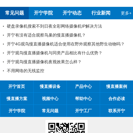
常见问题
开宁学院
开宁动态
行业新闻
更多+
录像机搜索不到日夜全彩网络摄像机IP解决方法
开
宁有没有适合观察鸟巢的慢直播摄像机？
99
4G观鸟慢直播摄像机适合使用在野外观察其他野生动物吗？
工
宁观鸟慢直播摄像机与同类产品相比有什么优势？
工程
宁观鸟慢直播摄像机夜视效果怎么样？
开宁
用网络的无线监控
开宁
开宁首页
慢直播设备
产品中心
慢直播案例
慢直播方案
视频中心
帮助中心
合作必读
开宁学院
常见问题
开宁工厂
联系开宁