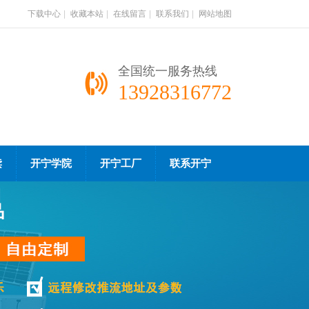
下载中心
|
收藏本站
|
在线留言
|
联系我们
|
网站地图
全国统一服务热线
13928316772
读
开宁学院
开宁工厂
联系开宁