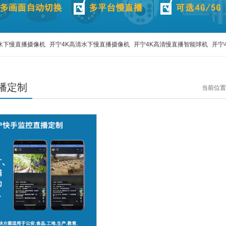
水下慢直播摄像机
开宁4K高清水下慢直播摄像机
开宁4K高清慢直播智能球机
开宁
播
监控直播摄像机
监控直播设备
监控直播摄像头
高清监控直播摄像头
4G移动
播定制
当前位置