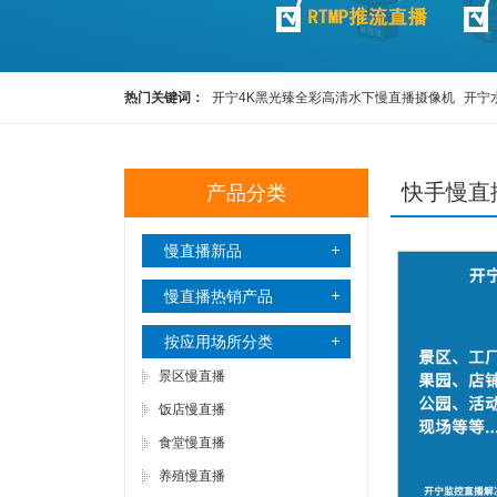
热门关键词：
开宁4K黑光臻全彩高清水下慢直播摄像机
开宁
高清慢直播智能球机
开宁4K黑光全彩慢直播智能球机
监控直
快手慢直
产品分类
慢直播新品
慢直播热销产品
按应用场所分类
景区慢直播
饭店慢直播
食堂慢直播
养殖慢直播