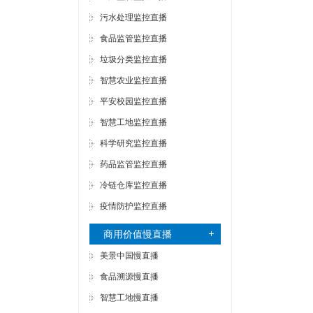
污水处理监控直播
食品监管监控直播
垃圾分类监控直播
智慧农业监控直播
平安校园监控直播
智慧工地监控直播
科学研究监控直播
药品监管监控直播
冷链仓库监控直播
疫情防护监控直播
商用价值慢直播
美景中国慢直播
食品溯源慢直播
智慧工地慢直播