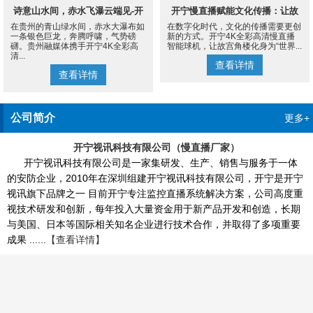
诗意山水间，赤水飞瀑云端见-开
开宁慢直播赋能文化传播：让故
在贵州的青山绿水间，赤水大瀑布如
在数字化时代，文化的传播需要更创
宁4K慢直播摄像机
宫角楼成为世界的文化客厅
一条银色巨龙，奔腾呼啸，气势磅
新的方式。开宁4K全彩高清慢直播
礴。贵州融媒体携手开宁4K全彩高
智能球机，让故宫角楼化身为“世界...
清...
查看详情
查看详情
公司简介
更多+
开宁视讯科技有限公司（慢直播厂家）
开宁视讯科技有限公司是一家集研发、生产、销售与服务于一体
的安防企业，2010年在深圳组建开宁视讯科技有限公司，开宁是开宁
视讯旗下品牌之一 目前开宁专注监控直播系统解决方案，公司高度重
视技术研发和创新，每年投入大量资金用于新产品开发和创造，长期
与美国、日本等国际相关知名企业进行技术合作，并取得了多项重要
成果 ......
【查看详情】