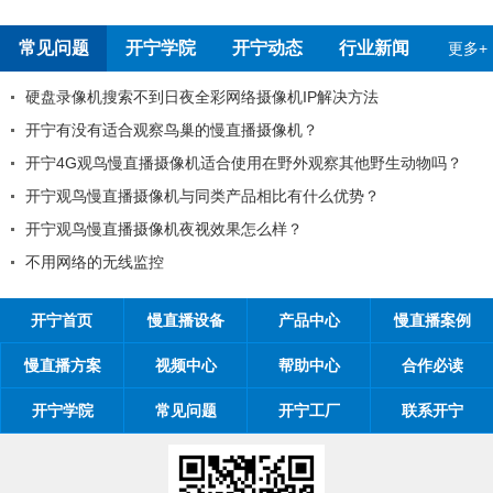
常见问题
开宁学院
开宁动态
行业新闻
更多+
硬盘录像机搜索不到日夜全彩网络摄像机IP解决方法
开宁有没有适合观察鸟巢的慢直播摄像机？
开宁4G观鸟慢直播摄像机适合使用在野外观察其他野生动物吗？
开宁观鸟慢直播摄像机与同类产品相比有什么优势？
开宁观鸟慢直播摄像机夜视效果怎么样？
不用网络的无线监控
开宁首页
慢直播设备
产品中心
慢直播案例
慢直播方案
视频中心
帮助中心
合作必读
开宁学院
常见问题
开宁工厂
联系开宁