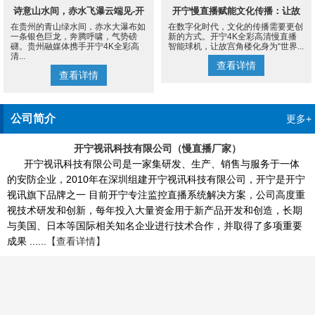
诗意山水间，赤水飞瀑云端见-开
开宁慢直播赋能文化传播：让故
在贵州的青山绿水间，赤水大瀑布如
在数字化时代，文化的传播需要更创
宁4K慢直播摄像机
宫角楼成为世界的文化客厅
一条银色巨龙，奔腾呼啸，气势磅
新的方式。开宁4K全彩高清慢直播
礴。贵州融媒体携手开宁4K全彩高
智能球机，让故宫角楼化身为“世界...
清...
查看详情
查看详情
公司简介
更多+
开宁视讯科技有限公司（慢直播厂家）
开宁视讯科技有限公司是一家集研发、生产、销售与服务于一体
的安防企业，2010年在深圳组建开宁视讯科技有限公司，开宁是开宁
视讯旗下品牌之一 目前开宁专注监控直播系统解决方案，公司高度重
视技术研发和创新，每年投入大量资金用于新产品开发和创造，长期
与美国、日本等国际相关知名企业进行技术合作，并取得了多项重要
成果 ......
【查看详情】