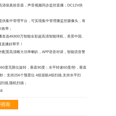
高清保真拾音器，声音视频同步监控直播；DC12V供
费提供集中管理平台，可实现集中管理播监控摄像头，有
作效率；
播首选4K800万智能全彩超高清智能球机，美景中国、
慢直播好帮手！
另外配置高清晰大功率喇叭，APP语音对讲，智能语音警
360度无限位旋转，垂直90度；水平转速60度/秒，垂直
/秒；支持256个预置位 4组巡航4组扫描,支持水平扫
域扫描,随机扫描；
8