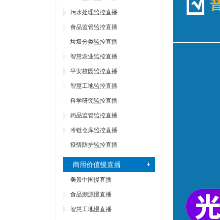
污水处理监控直播
食品监管监控直播
垃圾分类监控直播
智慧农业监控直播
平安校园监控直播
智慧工地监控直播
科学研究监控直播
药品监管监控直播
冷链仓库监控直播
疫情防护监控直播
商用价值慢直播
美景中国慢直播
食品溯源慢直播
智慧工地慢直播