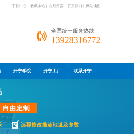
下载中心
|
收藏本站
|
在线留言
|
联系我们
|
网站地图
全国统一服务热线
13928316772
读
开宁学院
开宁工厂
联系开宁