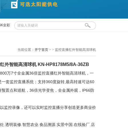
4K全彩
布控球
当前位置：
开宁首页
>
> 监控直播红外智能高清球机
外智能高清球机 KN-HP8178M5/8A-36ZB
万/800万7寸全金属36倍监控直播红外智能高清球机，一
一套监控直播系统；支持360度旋转,最高转速可达60
持预置点和巡航，36倍光学变焦，全金属外观，IP66防
可以监控录像，还可以实时监控直播分享创造更多商业价
灶.透明装修.智慧农业.食品溯源.实景中国.在线验厂.店