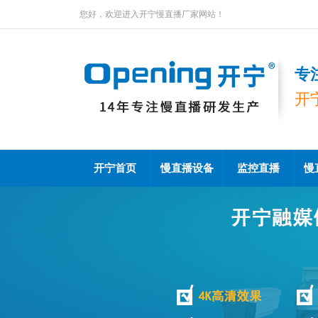
您好，欢迎进入开宁慢直播厂家网站！
专
开
开宁首页
慢直播设备
监控直播
慢