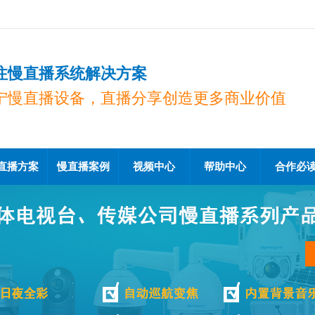
注慢直播系统解决方案
宁慢直播设备，直播分享创造更多商业价值
直播方案
慢直播案例
视频中心
帮助中心
合作必