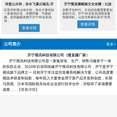
诗意山水间，赤水飞瀑云端见-开
开宁慢直播赋能文化传播：让故
在贵州的青山绿水间，赤水大瀑布如
在数字化时代，文化的传播需要更创
宁4K慢直播摄像机
宫角楼成为世界的文化客厅
一条银色巨龙，奔腾呼啸，气势磅
新的方式。开宁4K全彩高清慢直播
礴。贵州融媒体携手开宁4K全彩高
智能球机，让故宫角楼化身为“世界...
清...
查看详情
查看详情
公司简介
更多+
开宁视讯科技有限公司（慢直播厂家）
开宁视讯科技有限公司是一家集研发、生产、销售与服务于一体
的安防企业，2010年在深圳组建开宁视讯科技有限公司，开宁是开宁
视讯旗下品牌之一 目前开宁专注监控直播系统解决方案，公司高度重
视技术研发和创新，每年投入大量资金用于新产品开发和创造，长期
与美国、日本等国际相关知名企业进行技术合作，并取得了多项重要
成果 ......
【查看详情】