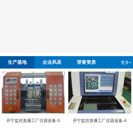
生产基地
企业风采
荣誉资质
更多+
开宁慢直
播工厂仪器设备-5
开宁监控直播工厂仪器设备-4