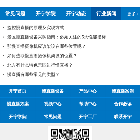
常见问题
开宁学院
开宁动态
行业新闻
更多+
考察深圳开宁厂家
监控慢直播的原理及
知
景区慢直播设备采购
知
那慢直播摄像机应该
一劳动节放假通知
如何选取慢直播摄像
位置对观看体验有影响吗
北方有什么特色景区
的一封信
慢直播有哪些常见的
开宁首页
慢直播设备
产品中心
慢直播案例
慢直播方案
视频中心
帮助中心
合作必读
开宁学院
常见问题
开宁工厂
联系开宁