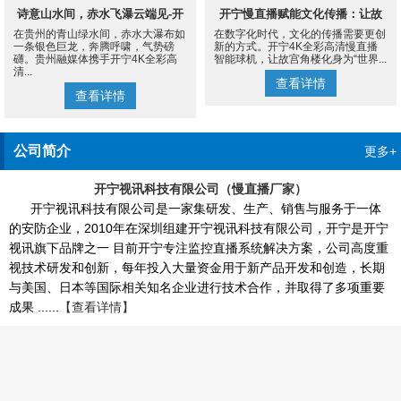
诗意山水间，赤水飞瀑云端见-开
开宁慢直播赋能文化传播：让故
在贵州的青山绿水间，赤水大瀑布如
在数字化时代，文化的传播需要更创
宁4K慢直播摄像机
宫角楼成为世界的文化客厅
一条银色巨龙，奔腾呼啸，气势磅
新的方式。开宁4K全彩高清慢直播
礴。贵州融媒体携手开宁4K全彩高
智能球机，让故宫角楼化身为“世界...
清...
查看详情
查看详情
公司简介
更多+
开宁视讯科技有限公司（慢直播厂家）
开宁视讯科技有限公司是一家集研发、生产、销售与服务于一体
的安防企业，2010年在深圳组建开宁视讯科技有限公司，开宁是开宁
视讯旗下品牌之一 目前开宁专注监控直播系统解决方案，公司高度重
视技术研发和创新，每年投入大量资金用于新产品开发和创造，长期
与美国、日本等国际相关知名企业进行技术合作，并取得了多项重要
成果 ......
【查看详情】