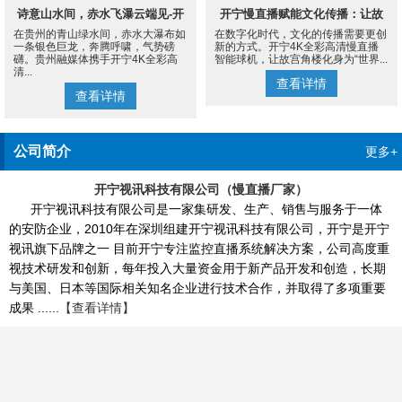
诗意山水间，赤水飞瀑云端见-开
开宁慢直播赋能文化传播：让故
在贵州的青山绿水间，赤水大瀑布如
在数字化时代，文化的传播需要更创
宁4K慢直播摄像机
宫角楼成为世界的文化客厅
一条银色巨龙，奔腾呼啸，气势磅
新的方式。开宁4K全彩高清慢直播
礴。贵州融媒体携手开宁4K全彩高
智能球机，让故宫角楼化身为“世界...
清...
查看详情
查看详情
公司简介
更多+
开宁视讯科技有限公司（慢直播厂家）
开宁视讯科技有限公司是一家集研发、生产、销售与服务于一体
的安防企业，2010年在深圳组建开宁视讯科技有限公司，开宁是开宁
视讯旗下品牌之一 目前开宁专注监控直播系统解决方案，公司高度重
视技术研发和创新，每年投入大量资金用于新产品开发和创造，长期
与美国、日本等国际相关知名企业进行技术合作，并取得了多项重要
成果 ......
【查看详情】