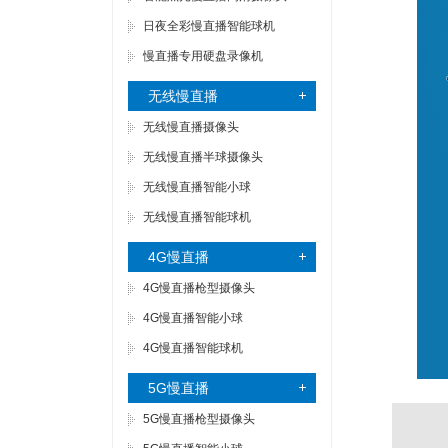
日夜全彩慢直播智能球机
慢直播专用硬盘录像机
无线慢直播
无线慢直播摄像头
无线慢直播半球摄像头
无线慢直播智能小球
无线慢直播智能球机
4G慢直播
4G慢直播枪型摄像头
4G慢直播智能小球
4G慢直播智能球机
5G慢直播
5G慢直播枪型摄像头