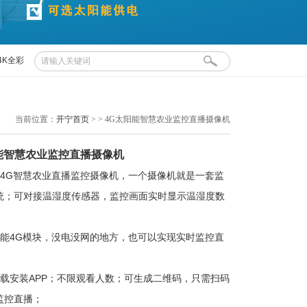
4K全彩
布控球
当前位置：
开宁首页
>
> 4G太阳能智慧农业监控直播摄像机
能智慧农业监控直播摄像机
能4G智慧农业直播监控摄像机，一个摄像机就是一套监
统；可对接温湿度传感器，监控画面实时显示温湿度数
智能4G模块，没电没网的地方，也可以实现实时监控直
下载安装APP；不限观看人数；可生成二维码，只需扫码
监控直播；