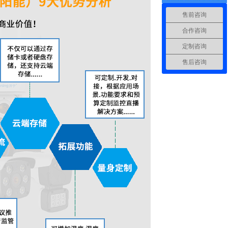
售前咨询
合作咨询
定制咨询
售后咨询