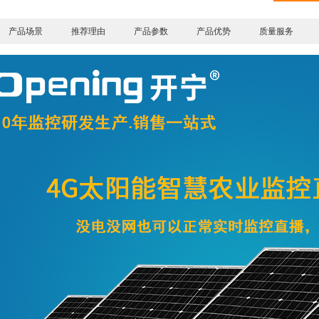
产品场景
推荐理由
产品参数
产品优势
质量服务