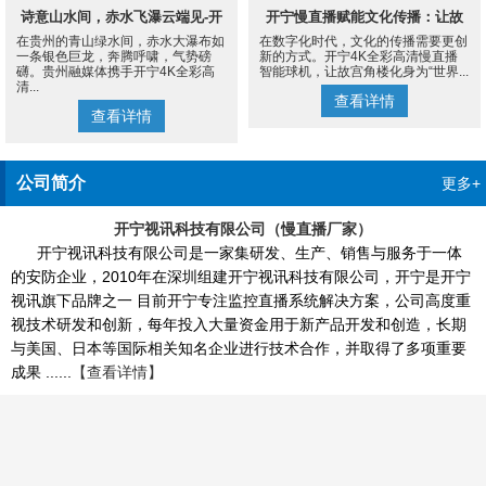
诗意山水间，赤水飞瀑云端见-开
开宁慢直播赋能文化传播：让故
在贵州的青山绿水间，赤水大瀑布如
在数字化时代，文化的传播需要更创
宁4K慢直播摄像机
宫角楼成为世界的文化客厅
一条银色巨龙，奔腾呼啸，气势磅
新的方式。开宁4K全彩高清慢直播
礴。贵州融媒体携手开宁4K全彩高
智能球机，让故宫角楼化身为“世界...
清...
查看详情
查看详情
公司简介
更多+
开宁视讯科技有限公司（慢直播厂家）
开宁视讯科技有限公司是一家集研发、生产、销售与服务于一体
的安防企业，2010年在深圳组建开宁视讯科技有限公司，开宁是开宁
视讯旗下品牌之一 目前开宁专注监控直播系统解决方案，公司高度重
视技术研发和创新，每年投入大量资金用于新产品开发和创造，长期
与美国、日本等国际相关知名企业进行技术合作，并取得了多项重要
成果 ......
【查看详情】