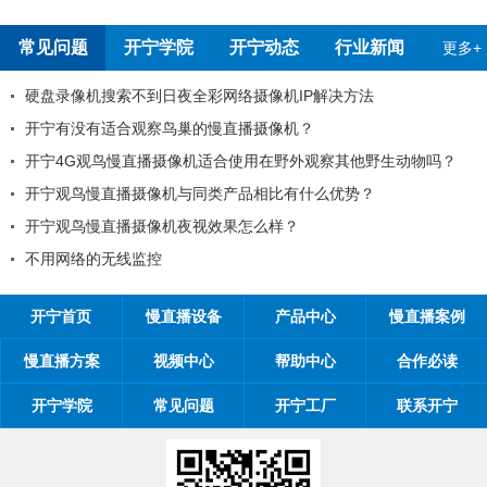
常见问题
开宁学院
开宁动态
行业新闻
更多+
搜索不到日夜全彩网络摄像机IP解决方法
开宁慢直播
适合观察鸟巢的慢直播摄像机？
99%工程
鸟慢直播摄像机适合使用在野外观察其他野生动物吗？
工程商如何
直播摄像机与同类产品相比有什么优势？
工程商如何1
直播摄像机夜视效果怎么样？
开宁慢直播厂
无线监控
开宁慢直播
开宁首页
慢直播设备
产品中心
慢直播案例
慢直播方案
视频中心
帮助中心
合作必读
开宁学院
常见问题
开宁工厂
联系开宁