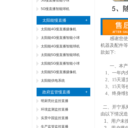
5G慢直播智能小球
5G慢直播智能球机
太阳能慢直播
太阳能4G慢直播摄像机
太阳能4G慢直播智能小球
感谢您使
机器及配件等
太阳能4G慢直播智能球机
款如下:
太阳能5G慢直播智能球机
太阳能5G慢直播智能小球
一、本产
太阳能5G慢直播摄像机
1、
一
年内
2、
15天
退
太阳能供电系统
3、
15天
等
政府监管慢直播
4、
终身维
明厨亮灶监控直播
二、开宁
系
环境监测监控直播
由以下情况造
实景中国监控直播
1、
用户未
生产监管监控直播
2、
用户擅