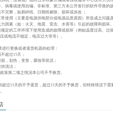
件、病毒或使用自编、非标准、第三方未公开发行的软件导致的
息不完整，如易碎纸、日期纸被除、损坏或涂改 ；
正常使用（主要是电源供电部分或电源品质原因）所造成之问题
抗力因素（如：火灾、地震、雷击、水害等）引起的故障和损坏
所规定的工作环境下使用造成的故障或损坏（例如温度过高、过
压或电流不稳定，电压过大等等）。
要进行更换或者退货机器的处理：
间不超过
15天
；
磨损，划伤，变形，腐蚀等状况；
保持清洁；
政策第二项之情况本公司不予换货。
间超过
15天
的不予退货，超过
15天
的不予换货，但特殊情况下需
。
店