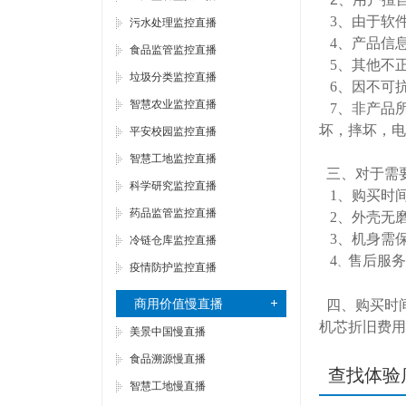
3、
由于软
污水处理监控直播
4
、
产品信
食品监管监控直播
5
、
其他不
垃圾分类监控直播
6、
因不可
智慧农业监控直播
7、
非产品
坏，摔坏，电
平安校园监控直播
智慧工地监控直播
三、对于需
科学研究监控直播
1、
购买时
药品监管监控直播
2、
外壳无
3、
机身需
冷链仓库监控直播
4
售后服务
、
疫情防护监控直播
商用价值慢直播
四、购买时
机芯折旧费用
美景中国慢直播
食品溯源慢直播
查找体验
智慧工地慢直播