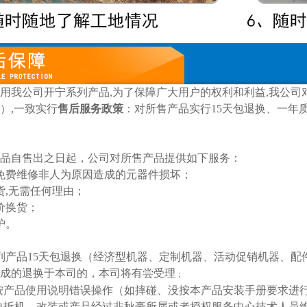
用我公
司开宁
系列产品,为了保障广大用户的权利和利益,我公
）,一致实行
售后服务政策
：对所售产品实行15
天包退换
、
一
年
品自售出之日起，
公司
对所售产品提供如下服务：
免费维修非人为原因造成的元器件损坏；
货,无需任何理由；
价换货；
护。
列产品
15天包退换
（经济型机器、定制机器、活动促销机器、配
成的退换于本司的，本司将有尝受理
；
按产品使用说明错误操作（如摔碰、没按本产品安装手册要求进
自拆机，改装或产品经过非秋豪所属或者授权服务中心技术人员