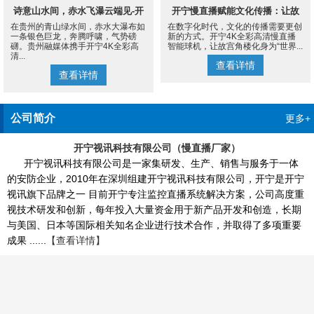
诗意山水间，赤水飞瀑云端见-开
开宁慢直播赋能文化传播：让故
在贵州的青山绿水间，赤水大瀑布如
在数字化时代，文化的传播需要更创
宁4K慢直播摄像机
宫角楼成为世界的文化客厅
一条银色巨龙，奔腾呼啸，气势磅
新的方式。开宁4K全彩高清慢直播
礴。贵州融媒体携手开宁4K全彩高
智能球机，让故宫角楼化身为“世界...
清...
查看详情
查看详情
公司简介
更多+
开宁视讯科技有限公司（慢直播厂家）
开宁视讯科技有限公司是一家集研发、生产、销售与服务于一体
的安防企业，2010年在深圳组建开宁视讯科技有限公司，开宁是开宁
视讯旗下品牌之一 目前开宁专注监控直播系统解决方案，公司高度重
视技术研发和创新，每年投入大量资金用于新产品开发和创造，长期
与美国、日本等国际相关知名企业进行技术合作，并取得了多项重要
成果 ......
【查看详情】