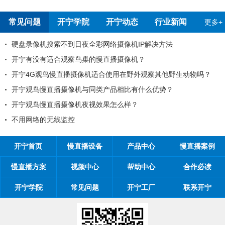
常见问题
开宁学院
开宁动态
行业新闻
更多+
像机搜索不到日夜全彩网络摄像机IP解决方法
开宁慢
没有适合观察鸟巢的慢直播摄像机？
99%
G观鸟慢直播摄像机适合使用在野外观察其他野生动物吗？
工程商
鸟慢直播摄像机与同类产品相比有什么优势？
工程商如
鸟慢直播摄像机夜视效果怎么样？
开宁慢直
络的无线监控
开宁慢
开宁首页
慢直播设备
产品中心
慢直播案例
慢直播方案
视频中心
帮助中心
合作必读
开宁学院
常见问题
开宁工厂
联系开宁