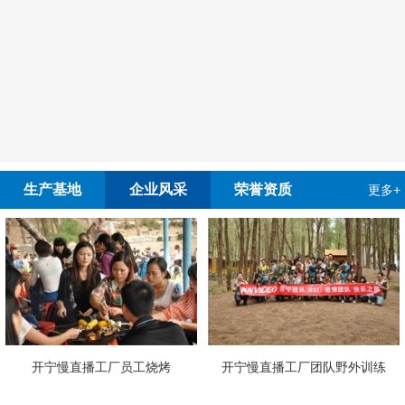
生产基地
企业风采
荣誉资质
更多+
慢直播工厂员工烧烤
开宁慢直播工厂团队野外训练
4G4K双