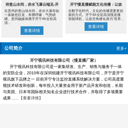
诗意山水间，赤水飞瀑云端见-开
开宁慢直播赋能文化传播：让故
在贵州的青山绿水间，赤水大瀑布如
在数字化时代，文化的传播需要更创
宁4K慢直播摄像机
宫角楼成为世界的文化客厅
一条银色巨龙，奔腾呼啸，气势磅
新的方式。开宁4K全彩高清慢直播
礴。贵州融媒体携手开宁4K全彩高
智能球机，让故宫角楼化身为“世界...
清...
查看详情
查看详情
公司简介
更多+
开宁视讯科技有限公司（慢直播厂家）
开宁视讯科技有限公司是一家集研发、生产、销售与服务于一体
的安防企业，2010年在深圳组建开宁视讯科技有限公司，开宁是开宁
视讯旗下品牌之一 目前开宁专注监控直播系统解决方案，公司高度重
视技术研发和创新，每年投入大量资金用于新产品开发和创造，长期
与美国、日本等国际相关知名企业进行技术合作，并取得了多项重要
成果 ......
【查看详情】