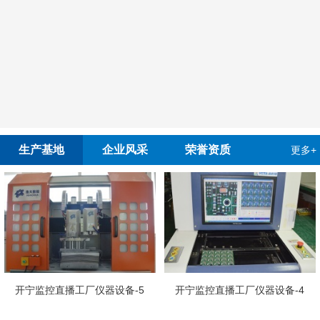
生产基地
企业风采
荣誉资质
更多+
开宁慢直
播工厂仪器设备-5
开宁监控直播工厂仪器设备-4