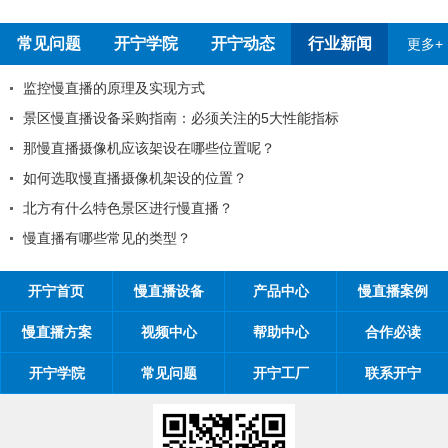
常见问题
开宁学院
开宁动态
行业新闻
更多+
考察深圳开宁厂家
监控慢直播的原理及
知
景区慢直播设备采购
知
那慢直播摄像机应该
一劳动节放假通知
如何选取慢直播摄像
位置对观看体验有影响吗
北方有什么特色景区
的一封信
慢直播有哪些常见的
开宁首页
慢直播设备
产品中心
慢直播案例
慢直播方案
视频中心
帮助中心
合作必读
开宁学院
常见问题
开宁工厂
联系开宁