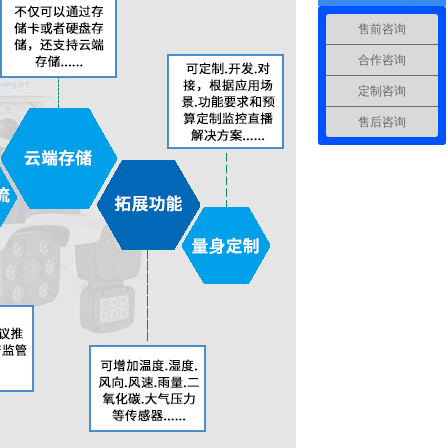
售前咨询
合作咨询
定制咨询
售后咨询