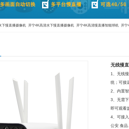
水下慢直播摄像机
开宁4K高清水下慢直播摄像机
开宁4K高清慢直播智能球机
开宁
播
监控直播摄像机
监控直播设备
监控直播摄像头
高清监控直播摄像头
4G移动
无线慢直播
1、无线
统；可接
2、内置智
3、无需
即可观看
4、可接入
公安.食品