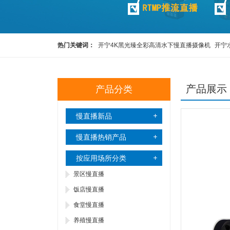
热门关键词：
开宁4K黑光臻全彩高清水下慢直播摄像机
开宁
高清慢直播智能球机
开宁4K黑光全彩慢直播智能球机
监控直
产品展示
产品分类
慢直播新品
慢直播热销产品
按应用场所分类
景区慢直播
饭店慢直播
食堂慢直播
养殖慢直播