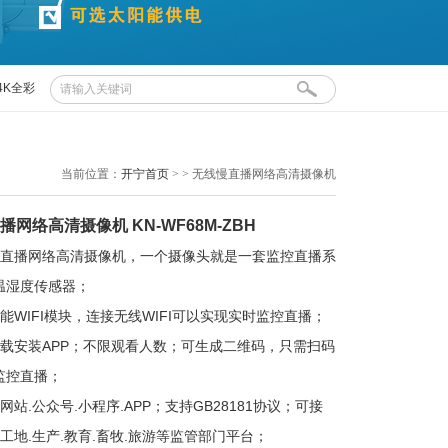
4K全彩
布控球
当前位置：
开宁首页
>
> 无线慢直播网络高清摄像机
网络高清摄像机 KN-WF68M-ZBH
慢直播网络高清摄像机，一个摄像头就是一套监控直播系
温湿度传感器；
能WIFI模块，连接无线WIFI可以实现实时监控直播；
下载安装APP；不限观看人数；可生成二维码，只需扫码
监控直播；
网站.公众号.小程序.APP；支持GB28181协议；可接
.工地.生产.教育.畜牧.旅游等监管部门平台；