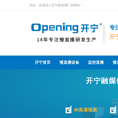
您好，欢迎进入开宁慢直播厂家网站！
专
开
开宁首页
慢直播设备
监控直播
慢