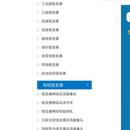
工业园慢直播
公路慢直播
高速慢直播
道路慢直播
森林慢直播
城市慢直播
体育馆慢直播
球场慢直播
其他场所慢直播
有线慢直播
慢直播网络高清摄像机
慢直播网络高清半球
慢直播网络智能球机
日夜全彩慢直播高清摄像头
智能黑光慢直播高清摄像头