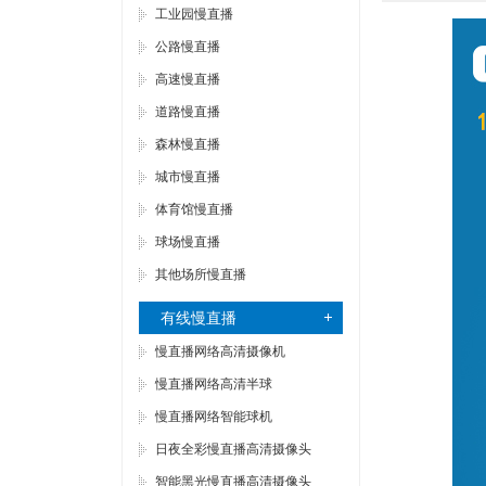
工业园慢直播
公路慢直播
高速慢直播
道路慢直播
森林慢直播
城市慢直播
体育馆慢直播
球场慢直播
其他场所慢直播
有线慢直播
慢直播网络高清摄像机
慢直播网络高清半球
慢直播网络智能球机
日夜全彩慢直播高清摄像头
智能黑光慢直播高清摄像头