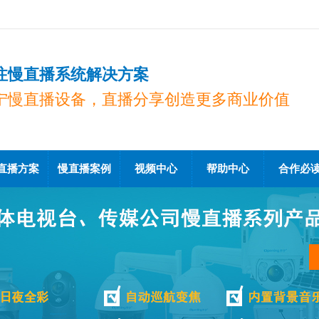
注慢直播系统解决方案
宁慢直播设备，直播分享创造更多商业价值
直播方案
慢直播案例
视频中心
帮助中心
合作必