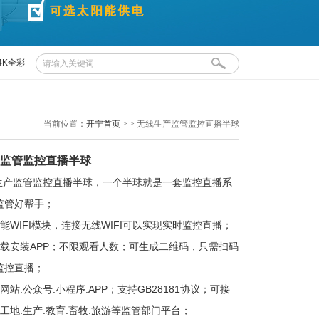
4K全彩
布控球
当前位置：
开宁首页
>
> 无线生产监管监控直播半球
监管监控直播半球
线生产监管监控直播半球，一个半球就是一套监控直播系
监管好帮手；
能WIFI模块，连接无线WIFI可以实现实时监控直播；
下载安装APP；不限观看人数；可生成二维码，只需扫码
监控直播；
网站.公众号.小程序.APP；支持GB28181协议；可接
.工地.生产.教育.畜牧.旅游等监管部门平台；