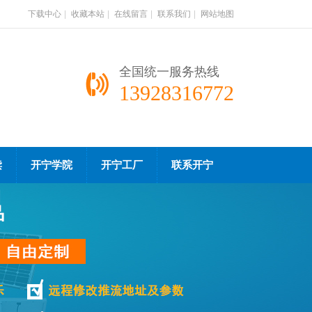
下载中心
|
收藏本站
|
在线留言
|
联系我们
|
网站地图
全国统一服务热线
13928316772
读
开宁学院
开宁工厂
联系开宁