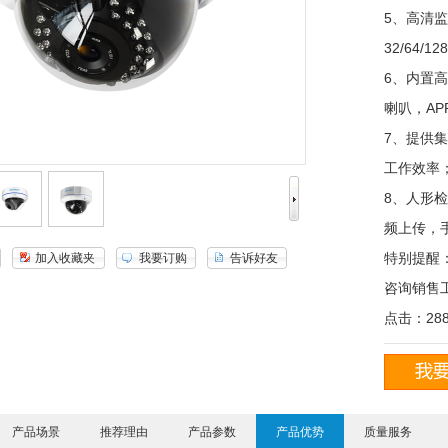
5、高清
32/64/
6、内置
喇叭，A
7、提供
工作效率
8、人形检
频上传，
特别提醒
加入收藏夹
我要订购
告诉好友
咨询销售
点击：288
产品场景
推荐理由
产品参数
产品优势
质量服务