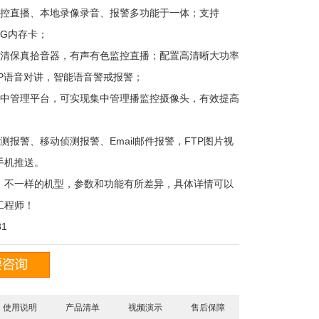
监控直播、本地录像录音、报警多功能于一体；支持
128G内存卡；
高清保真拾音器，有声有色监控直播；配置高清晰大功率
PP语音对讲，智能语音警戒报警；
集中管理平台，可实现集中管理播监控摄像头，有效提高
；
测报警、移动侦测报警、Email邮件报警，FTP图片视
手机推送。
：不一样的机型，参数和功能有所差异，具体详情可以
工程师！
1
使用说明
产品清单
视频演示
售后保障