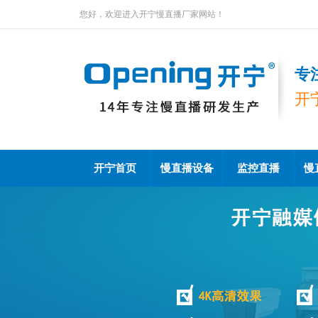
您好，欢迎进入开宁慢直播厂家网站！
专
开
开宁首页
慢直播设备
监控直播
慢