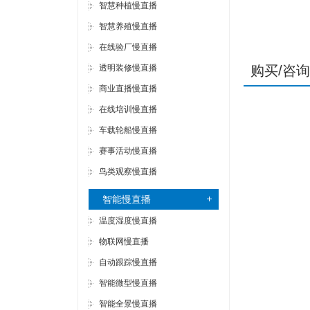
智慧种植慢直播
智慧养殖慢直播
在线验厂慢直播
透明装修慢直播
购买/咨询
商业直播慢直播
在线培训慢直播
车载轮船慢直播
赛事活动慢直播
鸟类观察慢直播
智能慢直播
温度湿度慢直播
物联网慢直播
自动跟踪慢直播
智能微型慢直播
智能全景慢直播