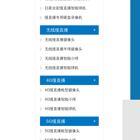
日夜全彩慢直播智能球机
慢直播专用硬盘录像机
无线慢直播
无线慢直播摄像头
无线慢直播半球摄像头
无线慢直播智能小球
无线慢直播智能球机
4G慢直播
4G慢直播枪型摄像头
4G慢直播智能小球
4G慢直播智能球机
5G慢直播
5G慢直播枪型摄像头